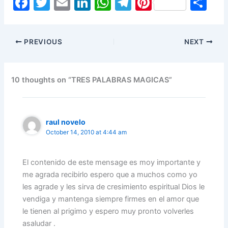
F
T
E
Li
W
T
Pi
S
a
w
m
n
h
el
nt
h
c
itt
ai
k
at
e
er
ar
PREVIOUS
NEXT
e
er
l
e
s
gr
e
e
b
dI
A
a
st
o
n
p
m
10 thoughts on “TRES PALABRAS MAGICAS”
o
p
k
raul novelo
October 14, 2010 at 4:44 am
El contenido de este mensage es moy importante y
me agrada recibirlo espero que a muchos como yo
les agrade y les sirva de cresimiento espiritual Dios le
vendiga y mantenga siempre firmes en el amor que
le tienen al prigimo y espero muy pronto volverles
asaludar .