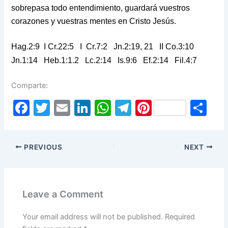
sobrepasa todo entendimiento, guardará vuestros
corazones y vuestras mentes en Cristo Jesús.
Hag.2:9 I
Cr.22:5 I Cr.7:2 Jn.2:19, 21 II Co.3:10
Jn.1:14 Heb.1:1.2 Lc.2:14 Is.9:6 Ef.2:14 Fil.4:7
Comparte:
F
T
E
Li
W
T
Pi
S
a
w
m
n
h
el
nt
h
c
itt
ai
k
at
e
er
ar
PREVIOUS
NEXT
e
er
l
e
s
gr
e
e
b
dI
A
a
st
o
n
p
m
Leave a Comment
o
p
k
Your email address will not be published.
Required