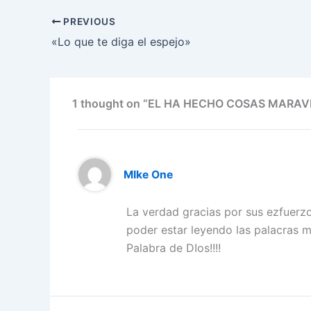
e
er
l
e
s
gr
e
PREVIOUS
b
dI
A
a
st
«Lo que te diga el espejo»
o
n
p
m
o
p
k
1 thought on “EL HA HECHO COSAS MARAV
MIke One
La verdad gracias por sus ezfuerzo
poder estar leyendo las palacras m
Palabra de DIos!!!!