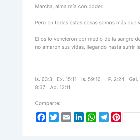
Marcha, alma mía con poder.
Pero en todas estas cosas somos más que 
Ellos lo vencieron por medio de la sangre de
no amaron sus vidas, llegando hasta sufrir l
Is. 63:3 Ex. 15:11 Is. 59:16 I P. 2:24 Gal
8:37 Ap. 12:11
Comparte:
F
T
E
Li
W
T
Pi
a
w
m
n
h
el
nt
c
itt
ai
k
at
e
er