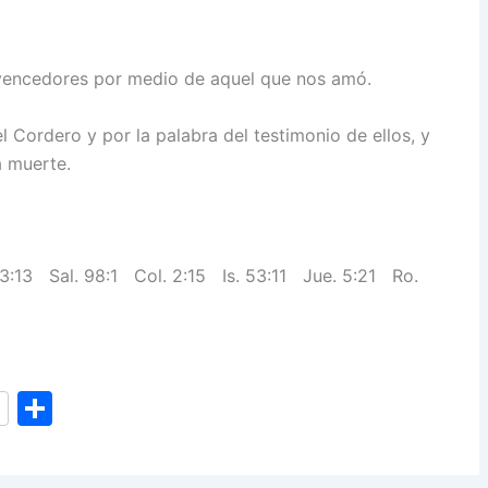
vencedores por medio de aquel que nos amó.
l Cordero y por la palabra del testimonio de ellos, y
a muerte.
. 3:13 Sal. 98:1 Col. 2:15 Is. 53:11 Jue. 5:21 Ro.
S
h
ar