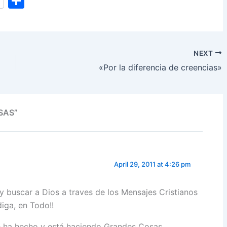
S
h
ar
e
NEXT
«Por la diferencia de creencias»
SAS”
April 29, 2011 at 4:26 pm
y buscar a Dios a traves de los Mensajes Cristianos
iga, en Todo!!
 ha hecho y está haciendo Grandes Cosas