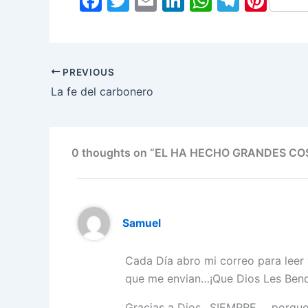
F
T
E
Li
W
T
Pi
a
w
m
n
h
el
nt
c
itt
ai
k
at
e
er
e
er
l
e
s
gr
e
PREVIOUS
b
dI
A
a
st
La fe del carbonero
o
n
p
m
o
p
k
0 thoughts on “EL HA HECHO GRANDES CO
Samuel
Cada Día abro mi correo para leer 
que me envian…¡Que Dios Les Bend
Gracias a Dios…SIEMPRE…, porque