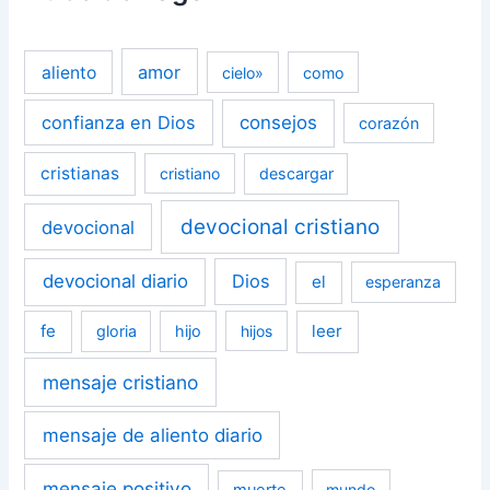
amor
aliento
cielo»
como
confianza en Dios
consejos
corazón
cristianas
cristiano
descargar
devocional cristiano
devocional
devocional diario
Dios
el
esperanza
fe
leer
gloria
hijo
hijos
mensaje cristiano
mensaje de aliento diario
mensaje positivo
muerte
mundo