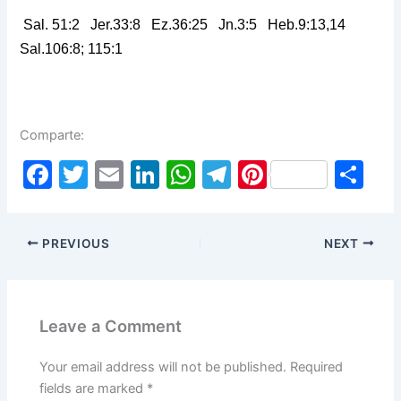
Sal. 51:2 Jer.33:8 Ez.36:25 Jn.3:5 Heb.9:13,14
Sal.106:8; 115:1
Comparte:
F
T
E
Li
W
T
Pi
S
a
w
m
n
h
el
nt
h
c
itt
ai
k
at
e
er
ar
PREVIOUS
NEXT
e
er
l
e
s
gr
e
e
b
dI
A
a
st
o
n
p
m
Leave a Comment
o
p
k
Your email address will not be published.
Required
fields are marked
*