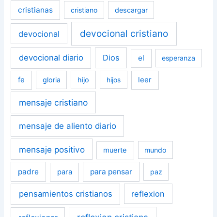
cristianas
cristiano
descargar
devocional cristiano
devocional
devocional diario
Dios
el
esperanza
fe
leer
gloria
hijo
hijos
mensaje cristiano
mensaje de aliento diario
mensaje positivo
muerte
mundo
padre
para pensar
para
paz
pensamientos cristianos
reflexion