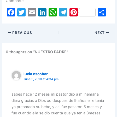
Comparte:
F
T
E
Li
W
T
Pi
S
a
w
m
n
h
el
nt
h
c
itt
ai
k
at
e
er
ar
PREVIOUS
NEXT
e
er
l
e
s
gr
e
e
b
dI
A
a
st
o
n
p
m
0 thoughts on “NUESTRO PADRE”
o
p
k
lucia escobar
June 5, 2010 at 4:34 pm
sabes hace 12 meses mi pastor dijo a mi hemana
diera gracias a Dios xq despues de 9 años el le tenia
ya preparado su bebe, y asi fue pasaron 5 meses y
fue cuando ella se dio cuenta que ya tenia 3meses