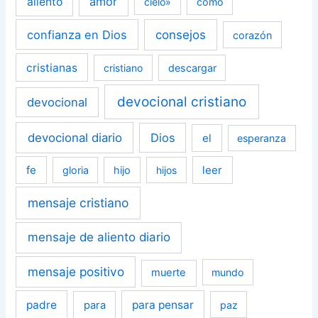
amor
aliento
cielo»
como
confianza en Dios
consejos
corazón
cristianas
cristiano
descargar
devocional cristiano
devocional
devocional diario
Dios
el
esperanza
fe
leer
gloria
hijo
hijos
mensaje cristiano
mensaje de aliento diario
mensaje positivo
muerte
mundo
padre
para pensar
para
paz