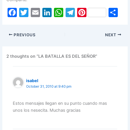
F
T
E
Li
W
T
Pi
S
a
w
m
n
h
el
nt
h
c
itt
ai
k
at
e
er
ar
PREVIOUS
NEXT
e
er
l
e
s
gr
e
e
b
dI
A
a
st
o
n
p
m
2 thoughts on “LA BATALLA ES DEL SEÑOR”
o
p
k
isabel
October 31, 2010 at 9:40 pm
Estos mensajes llegan en su punto cuando mas
unos los nesecita. Muchas gracias