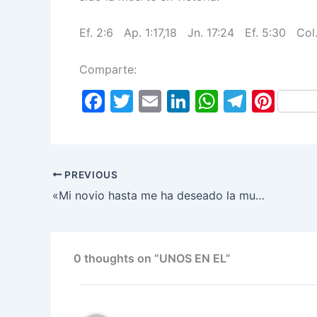
Ef. 2:6 Ap. 1:17,18 Jn. 17:24 Ef. 5:30 Col
Comparte:
F
T
E
Li
W
T
Pi
a
w
m
n
h
el
nt
c
itt
ai
k
at
e
er
e
er
l
e
s
gr
e
PREVIOUS
b
dI
A
a
st
«Mi novio hasta me ha deseado la muerte»
o
n
p
m
o
p
k
0 thoughts on “UNOS EN EL”