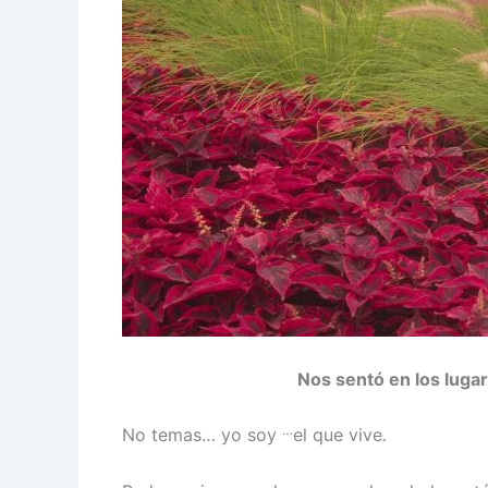
Nos sentó en los lugar
…
No temas… yo soy
el que vive.