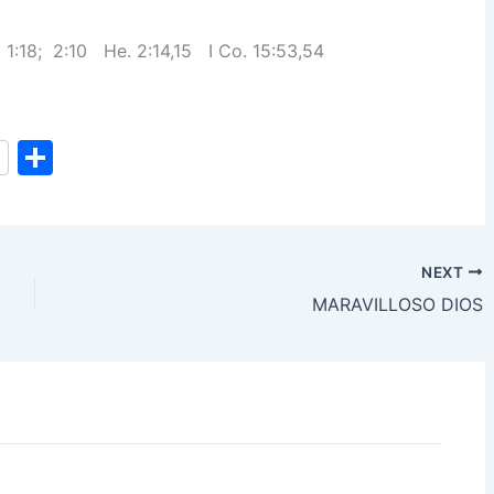
. 1:18; 2:10 He. 2:14,15
I Co. 15:53,54
S
h
ar
e
NEXT
MARAVILLOSO DIOS