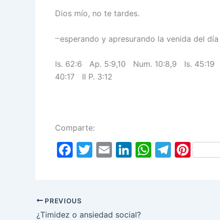
Dios mío, no te tardes.
…
esperando y apresurando la venida del día
Is. 62:6 Ap. 5:9,10 Num. 10:8,9 Is. 45:19
40:17 II P. 3:12
Comparte:
F
T
E
Li
W
T
Pi
a
w
m
n
h
el
nt
c
itt
ai
k
at
e
er
e
er
l
e
s
gr
e
PREVIOUS
b
dI
A
a
st
¿Timidez o ansiedad social?