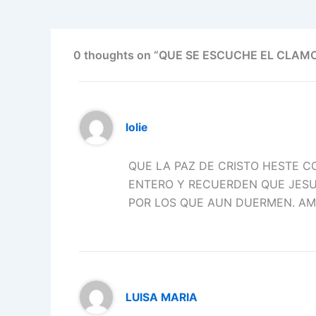
o
n
p
m
o
p
k
0 thoughts on “QUE SE ESCUCHE EL CLAM
lolie
QUE LA PAZ DE CRISTO HESTE 
ENTERO Y RECUERDEN QUE JESU
POR LOS QUE AUN DUERMEN. A
LUISA MARIA