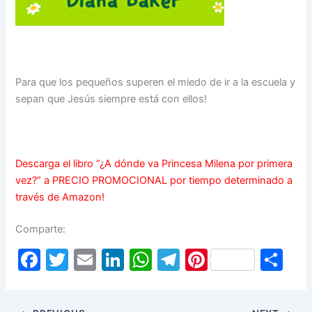
Para que los pequeños superen el miedo de ir a la escuela y
sepan que Jesús siempre está con ellos!
Descarga el libro “¿A dónde va Princesa Milena por primera
vez?” a PRECIO PROMOCIONAL por tiempo determinado a
través de Amazon!
Comparte:
F
T
E
Li
W
T
Pi
S
a
w
m
n
h
el
nt
h
c
itt
ai
k
at
e
er
ar