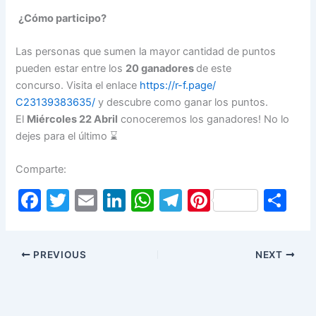
¿Cómo participo?
Las personas que sumen la mayor cantidad de puntos
pueden estar entre los
20 ganadores
de este
concurso. Visita el enlace
https://r-f.page/
C23139383635/
y descubre como ganar los puntos.
El
Miércoles 22 Abril
conoceremos los ganadores! No lo
dejes para el último ⌛
Comparte:
F
T
E
Li
W
T
Pi
S
a
w
m
n
h
el
nt
h
c
itt
ai
k
at
e
er
ar
PREVIOUS
NEXT
e
er
l
e
s
gr
e
e
b
dI
A
a
st
o
n
p
m