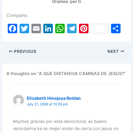
Oramos por ti
Comparte:
F
T
E
Li
W
T
Pi
S
a
w
m
n
h
el
nt
h
c
itt
ai
k
at
e
er
ar
PREVIOUS
NEXT
e
er
l
e
s
gr
e
e
b
dI
A
a
st
o
n
p
m
8 thoughts on “A QUE DISTANCIA CAMINAS DE JESUS?”
o
p
k
Elizabeth Hinojosa Roldan
July 21, 2009 at 10:29 pm
Muchas gracias por este devocional, es bueno
recordarme ke es mejor andar de cerca con jesus no