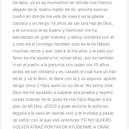
de lejos, ya ke ay momentos en donde nos hemos
alejado de el, bueno hablo de mi, anoche tuve un
sueño en donde me veia de nuevo en la iglesia
catolica y yo tengo 14 años de ser una hija de Dios,
y le conozco el es bueno y hermoso me ha
bendecido en gran manera, y estoy contenta con el
y creo ke el conmigo tambien solo ke le he fallado
muchas veces y aun creo k el me ama. y le pido por
favor ke me ayude a no volver atraz, por ke tambien
vi en el sueño a la persona con quien vivi 10 años
antes de ser cristiana y es casado el cual tuve un hijo
de el, y se lo llevo. lo tiene con el y su esposa. aparte
tengo otros 2 hijos aunk no so de el. No estoy sola
Dios me ha ayudado a superar esa prueba y espero
cosas buenas de el. pues ke mis hijos lleguen a los
pies de Mi Dios JESUS y pues anoche le soñe ke
llegaba a la casa en donde vivo y le invitaba a pasar,
(al señor con el que vivi) entonces YO NO QUIERO
VOLVER ATRAZ POR FAVOR AYUDENME A ORAR.