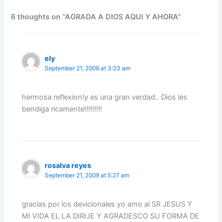
b
dI
A
a
st
o
n
p
m
6 thoughts on “AGRADA A DIOS AQUI Y AHORA”
o
p
k
ely
September 21, 2009 at 3:23 am
hermosa reflexion!y es una gran verdad.. Dios les
bendiga ricamente!!!!!!!!!
rosalva reyes
September 21, 2009 at 5:27 am
gracias por los devicionales yo amo al SR JESUS Y
MI VIDA EL LA DIRIJE Y AGRADESCO SU FORMA DE