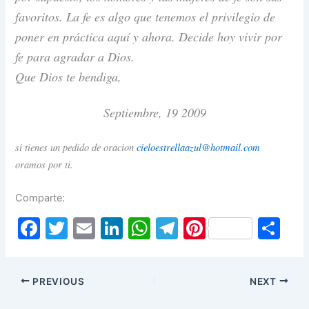
favoritos. La fe es algo que tenemos el privilegio de
poner en práctica aquí y ahora. Decide hoy vivir por
fe para agradar a Dios.
Que Dios te bendiga,
Septiembre, 19 2009
si tienes un pedido de oracion
cieloestrellaazul@hotmail.com
oramos por ti.
Comparte:
F
T
E
Li
W
T
Pi
S
a
w
m
n
h
el
nt
h
c
itt
ai
k
at
e
er
ar
PREVIOUS
NEXT
e
er
l
e
s
gr
e
e