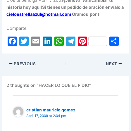
Dios te bendiga,Abril, 7 2009
¡Jehov
á
, va a cambiar tu
historia hoy aqui!
Si tienes un pedido de oración envíalo a
cieloestrellaazul@hotmail.com
Oramos por ti
Comparte:
F
T
E
Li
W
T
Pi
S
a
w
m
n
h
el
nt
h
c
itt
ai
k
at
e
er
ar
PREVIOUS
NEXT
e
er
l
e
s
gr
e
e
b
dI
A
a
st
o
n
p
m
2 thoughts on “HACER LO QUE EL PIDIO”
o
p
k
cristian mauricio gomez
April 17, 2009 at 2:04 pm