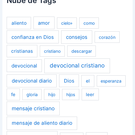
Nube de Tags
amor
aliento
cielo»
como
confianza en Dios
consejos
corazón
cristianas
cristiano
descargar
devocional cristiano
devocional
devocional diario
Dios
el
esperanza
fe
leer
gloria
hijo
hijos
mensaje cristiano
mensaje de aliento diario