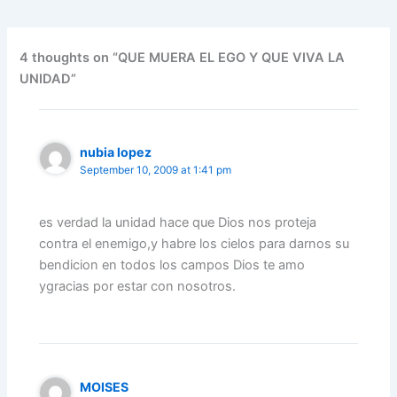
e
er
l
e
s
gr
e
e
b
dI
A
a
st
o
n
p
m
4 thoughts on “QUE MUERA EL EGO Y QUE VIVA LA
UNIDAD”
o
p
k
nubia lopez
September 10, 2009 at 1:41 pm
es verdad la unidad hace que Dios nos proteja
contra el enemigo,y habre los cielos para darnos su
bendicion en todos los campos Dios te amo
ygracias por estar con nosotros.
MOISES