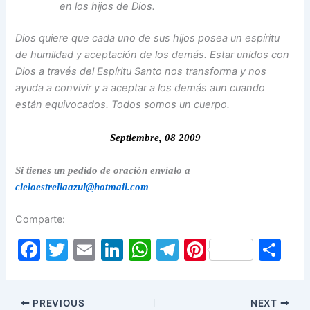
en los hijos de Dios.
Dios quiere que cada uno de sus hijos posea un espíritu
de humildad y aceptación de los demás. Estar unidos con
Dios a través del Espíritu Santo nos transforma y nos
ayuda a convivir y a aceptar a los demás aun cuando
están equivocados. Todos somos un cuerpo.
Septiembre, 08 2009
Si tienes un pedido de oración envíalo a
cieloestrellaazul@hotmail.com
Comparte:
F
T
E
Li
W
T
Pi
S
a
w
m
n
h
el
nt
h
c
itt
ai
k
at
e
er
ar
PREVIOUS
NEXT