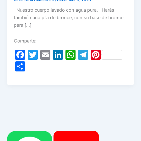
Nuestro cuerpo lavado con agua pura. Harás
también una pila de bronce, con su base de bronce,
para […]
Comparte:
F
T
E
Li
W
T
Pi
a
w
m
n
h
el
nt
S
c
itt
ai
k
at
e
er
h
e
er
l
e
s
gr
e
ar
b
dI
A
a
st
e
o
n
p
m
o
p
k