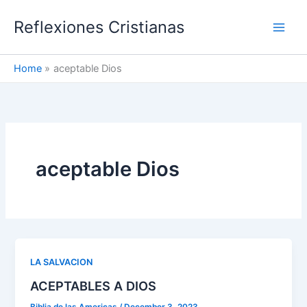
Skip
Reflexiones Cristianas
to
content
Home
aceptable Dios
aceptable Dios
LA SALVACION
ACEPTABLES A DIOS
Biblia de las Americas
/
December 3, 2023