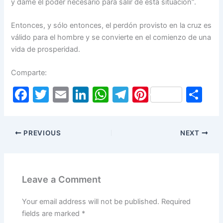
y dame el poder necesario para salir de esta situación”.
Entonces, y sólo entonces, el perdón provisto en la cruz es
válido para el hombre y se convierte en el comienzo de una
vida de prosperidad.
Comparte:
F
T
E
Li
W
T
Pi
S
a
w
m
n
h
el
nt
h
c
itt
ai
k
at
e
er
ar
PREVIOUS
NEXT
e
er
l
e
s
gr
e
e
b
dI
A
a
st
o
n
p
m
Leave a Comment
o
p
k
Your email address will not be published.
Required
fields are marked
*