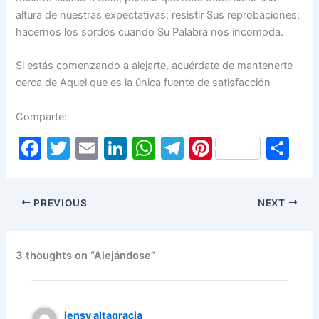
altura de nuestras expectativas; resistir Sus reprobaciones;
hacernos los sordos cuando Su Palabra nos incomoda.
Si estás comenzando a alejarte, acuérdate de mantenerte
cerca de Aquel que es la única fuente de satisfacción
Comparte:
F
T
E
Li
W
T
Pi
S
a
w
m
n
h
el
nt
h
c
itt
ai
k
at
e
er
ar
PREVIOUS
NEXT
e
er
l
e
s
gr
e
e
b
dI
A
a
st
o
n
p
m
3 thoughts on “Alejándose”
o
p
k
jensy altagracia