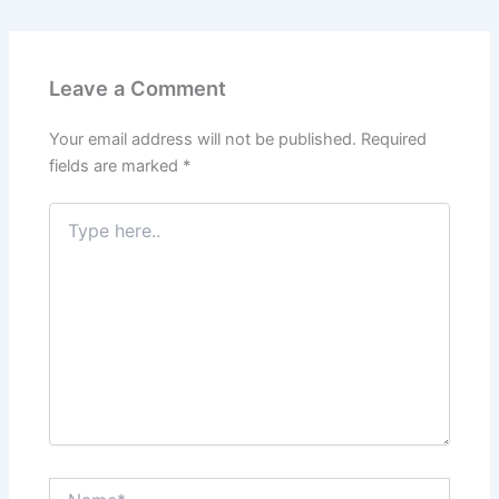
e
er
l
e
s
gr
e
e
b
dI
A
a
st
o
n
p
m
Leave a Comment
o
p
k
Your email address will not be published.
Required
fields are marked
*
Type
here..
Name*