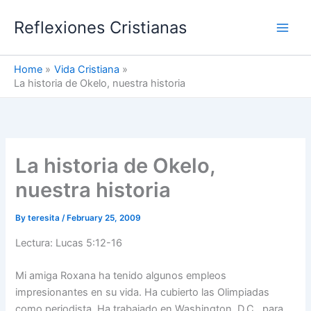
Skip
Reflexiones Cristianas
to
content
Home
Vida Cristiana
La historia de Okelo, nuestra historia
La historia de Okelo,
nuestra historia
By
teresita
/
February 25, 2009
Lectura: Lucas 5:12-16
Mi amiga Roxana ha tenido algunos empleos
impresionantes en su vida. Ha cubierto las Olimpiadas
como periodista. Ha trabajado en Washington, D.C., para