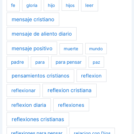
fe
leer
gloria
hijo
hijos
mensaje cristiano
mensaje de aliento diario
mensaje positivo
muerte
mundo
padre
para pensar
para
paz
pensamientos cristianos
reflexion
reflexion cristiana
reflexionar
reflexion diaria
reflexiones
reflexiones cristianas
reflexiones para pensar
relacion con Dios