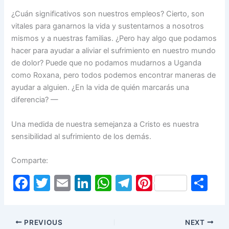
¿Cuán significativos son nuestros empleos? Cierto, son
vitales para ganarnos la vida y sustentarnos a nosotros
mismos y a nuestras familias. ¿Pero hay algo que podamos
hacer para ayudar a aliviar el sufrimiento en nuestro mundo
de dolor? Puede que no podamos mudarnos a Uganda
como Roxana, pero todos podemos encontrar maneras de
ayudar a alguien. ¿En la vida de quién marcarás una
diferencia? —
Una medida de nuestra semejanza a Cristo es nuestra
sensibilidad al sufrimiento de los demás.
Comparte:
F
T
E
Li
W
T
Pi
S
a
w
m
n
h
el
nt
h
c
itt
ai
k
at
e
er
ar
PREVIOUS
NEXT