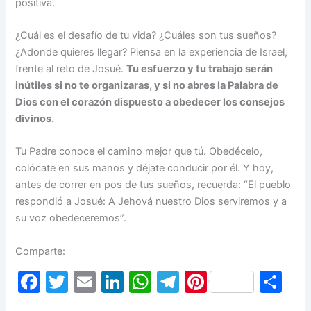
positiva.
¿Cuál es el desafío de tu vida? ¿Cuáles son tus sueños?
¿Adonde quieres llegar? Piensa en la experiencia de Israel,
frente al reto de Josué.
Tu esfuerzo y tu trabajo serán
inútiles si no te organizaras, y si no abres la Palabra de
Dios con el corazón dispuesto a obedecer los consejos
divinos.
Tu Padre conoce el camino mejor que tú. Obedécelo,
colócate en sus manos y déjate conducir por él. Y hoy,
antes de correr en pos de tus sueños, recuerda: “El pueblo
respondió a Josué: A Jehová nuestro Dios serviremos y a
su voz obedeceremos”.
Comparte:
F
T
E
Li
W
T
Pi
S
a
w
m
n
h
el
nt
h