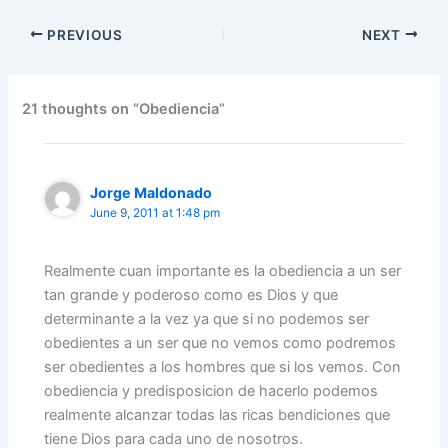
c
itt
ai
k
at
e
er
ar
PREVIOUS
NEXT
e
er
l
e
s
gr
e
e
b
dI
A
a
st
o
n
p
m
21 thoughts on “Obediencia”
o
p
k
Jorge Maldonado
June 9, 2011 at 1:48 pm
Realmente cuan importante es la obediencia a un ser
tan grande y poderoso como es Dios y que
determinante a la vez ya que si no podemos ser
obedientes a un ser que no vemos como podremos
ser obedientes a los hombres que si los vemos. Con
obediencia y predisposicion de hacerlo podemos
realmente alcanzar todas las ricas bendiciones que
tiene Dios para cada uno de nosotros.