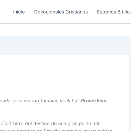
Inicio
Devocionales Cristianos
Estudios Bíblic
urada; y su marido también la alaba”.
Proverbios
día árbitro del destino de una gran parte del
tas occidentales de España hasta las interminables