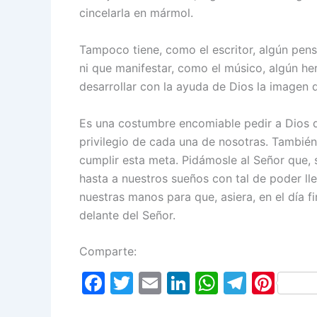
cincelarla en mármol.
Tampoco tiene, como el escritor, algún pen
ni que manifestar, como el músico, algún he
desarrollar con la ayuda de Dios la imagen 
Es una costumbre encomiable pedir a Dios de
privilegio de cada una de nosotras. También
cumplir esta meta. Pidámosle al Señor que, 
hasta a nuestros sueños con tal de poder l
nuestras manos para que, asiera, en el día f
delante del Señor.
Comparte:
F
T
E
Li
W
T
Pi
a
w
m
n
h
el
nt