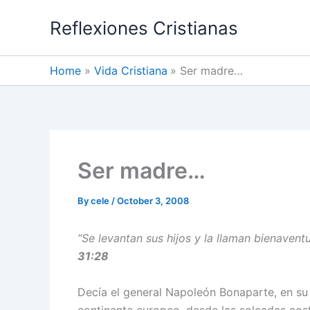
Skip
Reflexiones Cristianas
to
content
Home
Vida Cristiana
Ser madre…
Ser madre…
By
cele
/
October 3, 2008
“Se levantan sus hijos y la llaman bienavent
31:28
Decía el general Napoleón Bonaparte, en su 
continente europeo, desde las soleadas cos