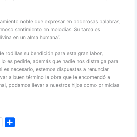
samiento noble que expresar en poderosas palabras,
rmoso sentimiento en melodías. Su tarea es
divina en un alma humana”.
 rodillas su bendición para esta gran labor,
 lo es pedirle, además que nadie nos distraiga para
si es necesario, estemos dispuestas a renunciar
levar a buen término la obra que le encomendó a
inal, podamos llevar a nuestros hijos como primicias
S
h