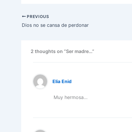
c
itt
ai
k
at
e
er
e
er
l
e
s
gr
e
PREVIOUS
b
dI
A
a
st
Dios no se cansa de perdonar
o
n
p
m
o
p
k
2 thoughts on “Ser madre…”
Elia Enid
Muy hermosa…