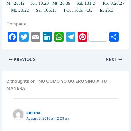
Mt. 26:42 Jer. 10:23 Mt. 26:39 Sal. 131:2 Ro. 8:26,27
Mt. 20:22 Sal. 106:15 I Co. 10:6; 7:32 Is. 26:3
Comparte:
F
T
E
Li
W
T
Pi
S
a
w
m
n
h
el
nt
h
c
itt
ai
k
at
e
er
ar
PREVIOUS
NEXT
e
er
l
e
s
gr
e
e
b
dI
A
a
st
o
n
p
m
2 thoughts on “NO COMO YO QUIERO SINO A TU
MANERA”
o
p
k
smirna
August 8, 2010 at 12:23 am