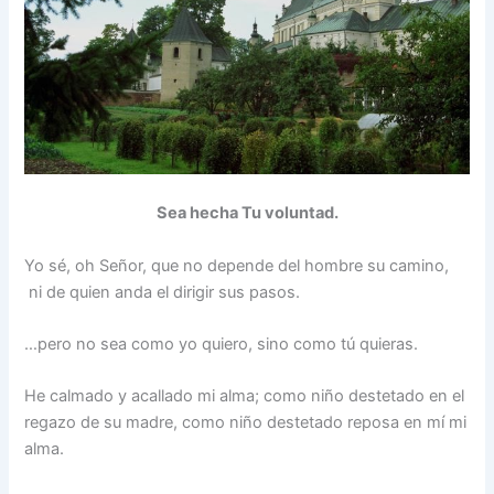
Sea hecha Tu voluntad.
Yo sé, oh Señor, que no depende del hombre su camino,
ni de quien anda el dirigir sus pasos.
…
pero no sea como yo quiero, sino como tú quieras.
He calmado y acallado mi alma; como niño destetado en el
regazo de su madre, como niño destetado reposa en mí mi
alma.