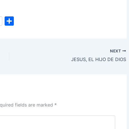
S
h
ar
e
NEXT
JESUS, EL HIJO DE DIOS
quired fields are marked
*