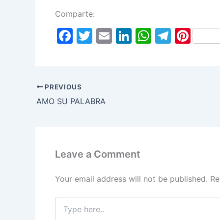
Comparte:
F
T
E
Li
W
T
Pi
a
w
m
n
h
el
nt
c
itt
ai
k
at
e
er
e
er
l
e
s
gr
e
PREVIOUS
b
dI
A
a
st
AMO SU PALABRA
o
n
p
m
o
p
k
Leave a Comment
Your email address will not be published.
Re
Type
here..