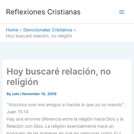
Skip
Reflexiones Cristianas
to
content
Home
Devocionales Cristianos
Hoy buscaré relación, no religión
Hoy buscaré relación, no
religión
By
cele
/
November 18, 2009
“Vosotros sois mis amigos si hacéis lo que yo os mando”
.
Juan 15:14
Hay una enorme diferencia entre la religión hacia Dios y la
Relación con Dios. La religión esencialmente hace un
bosquejo de las maneras en que las personas como tú y