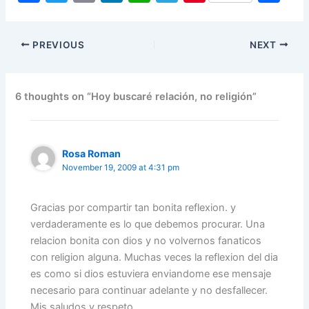
a
w
m
n
h
el
nt
h
c
itt
ai
k
at
e
er
ar
PREVIOUS
NEXT
e
er
l
e
s
gr
e
e
b
dI
A
a
st
o
n
p
m
6 thoughts on “Hoy buscaré relación, no religión”
o
p
k
Rosa Roman
November 19, 2009 at 4:31 pm
Gracias por compartir tan bonita reflexion. y
verdaderamente es lo que debemos procurar. Una
relacion bonita con dios y no volvernos fanaticos
con religion alguna. Muchas veces la reflexion del dia
es como si dios estuviera enviandome ese mensaje
necesario para continuar adelante y no desfallecer.
Mis saludos y respeto.