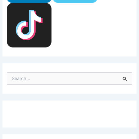
S
e
a
r
c
h
f
o
r
: