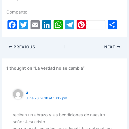
Comparte:
F
T
E
Li
W
T
Pi
S
a
w
m
n
h
el
nt
h
c
itt
ai
k
at
e
er
ar
PREVIOUS
NEXT
e
er
l
e
s
gr
e
e
b
dI
A
a
st
o
n
p
m
1 thought on “La verdad no se cambia”
o
p
k
a
June 28, 2010 at 10:12 pm
reciban un abrazo y las bendiciones de nuestro
señor Jesucristo
una pregunta ustedes son adventistas del septimo