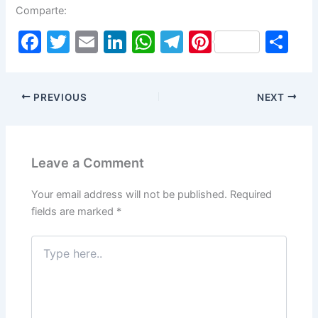
Comparte:
F
T
E
Li
W
T
Pi
S
a
w
m
n
h
el
nt
h
c
itt
ai
k
at
e
er
ar
PREVIOUS
NEXT
e
er
l
e
s
gr
e
e
b
dI
A
a
st
o
n
p
m
Leave a Comment
o
p
k
Your email address will not be published.
Required
fields are marked
*
Type
here..