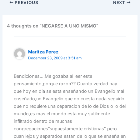
PREVIOUS
NEXT
e
er
l
e
s
gr
e
e
b
dI
A
a
st
o
n
p
m
4 thoughts on “NEGARSE A UNO MISMO”
o
p
k
Maritza Perez
December 23, 2009 at 3:51 am
Bendiciones….Me gozaba al leer este
pensamiento,porque razon?? Cuanta verdad hay
que hoy en dia se esta enseñando un Evangelio mal
enseñado,un Evangelio que no cuesta nada seguirlo!
que no requiere una ceparacion de lo de Dios o lo del
mundo,es mas el mundo esta muy sutilmente
infiltrado dentro de muchas
congregaciones”supuestamente cristianas” pero
cuan lejos y separados estan de lo que se enseña en