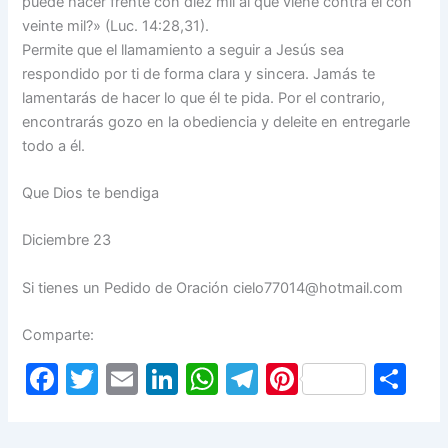
puede hacer frente con diez mil al que viene contra él con
veinte mil?» (Luc. 14:28,31).
Permite que el llamamiento a seguir a Jesús sea
respondido por ti de forma clara y sincera. Jamás te
lamentarás de hacer lo que él te pida. Por el contrario,
encontrarás gozo en la obediencia y deleite en entregarle
todo a él.
Que Dios te bendiga
Diciembre 23
Si tienes un Pedido de Oración cielo77014@hotmail.com
Comparte:
F
T
E
Li
W
T
Pi
S
a
w
m
n
h
el
nt
h
c
itt
ai
k
at
e
er
ar