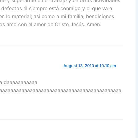
rme y superarme en el trabajo y en otras actividades
 defectos él siempre está conmigo y el que va a
 lo material; asi como a mi familia; bendiciones
os amo con el amor de Cristo Jesús. Amén.
August 13, 2010 at 10:10 am
ida daaaaaaaaaaa
aaaaaaaaaaaaaaaaaaaaaaaaaaaaaaaaaaaaaaaaaaaaa