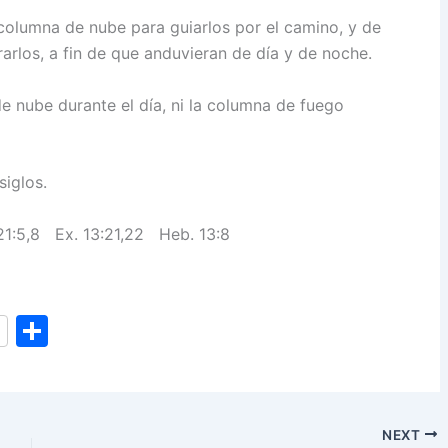
 columna de nube para guiarlos por el camino, y de
rlos, a fin de que anduvieran de día y de noche.
e nube durante el día, ni la columna de fuego
siglos.
121:5,8 Ex. 13:21,22 Heb. 13:8
S
h
ar
e
NEXT