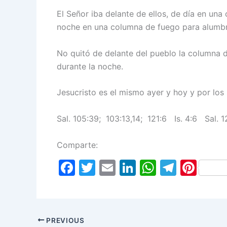
El Señor iba delante de ellos, de día en una
noche en una columna de fuego para alumbra
No quitó de delante del pueblo la columna d
durante la noche.
Jesucristo es el mismo ayer y hoy y por los 
Sal. 105:39; 103:13,14; 121:6 Is. 4:6 Sal. 
Comparte:
F
T
E
Li
W
T
Pi
a
w
m
n
h
el
nt
c
itt
ai
k
at
e
er
e
er
l
e
s
gr
e
PREVIOUS