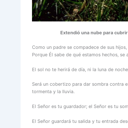
Extendió una nube para cubrir
Como un padre se compadece de sus hijos, 
Porque Él sabe de qué estamos hechos, se 
El sol no te herirá de día, ni la luna de noche
Será un cobertizo para dar sombra contra el 
tormenta y la lluvia.
El Señor es tu guardador; el Señor es tu so
El Señor guardará tu salida y tu entrada de