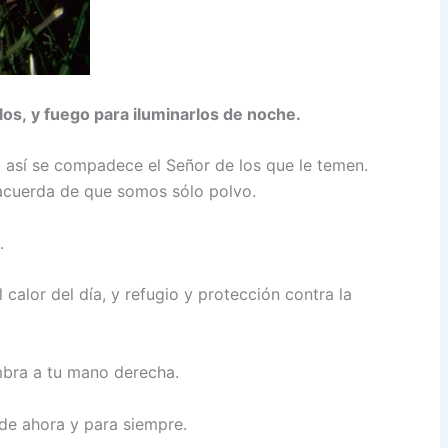
los,
y fuego para iluminarlos de noche.
así se compadece el Señor de los que le temen.
acuerda de que somos sólo polvo.
.
calor del día, y refugio y protección contra la
mbra a tu mano derecha.
sde ahora y para siempre.