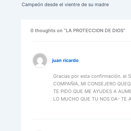
b
dI
A
a
st
Campeón desde el vientre de su madre
o
n
p
m
o
p
k
0 thoughts on “LA PROTECCION DE DIOS”
juan ricardo
Gracias por esta confirmación. e
COMPAÑIA, MI CONSEJERO QUEQU
TE PIDO QUE ME AYUDES A AUME
LO MUCHO QUE TU NOS DA- TE 