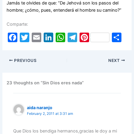
Jamás te olvides de que: “De Jehová son los pasos del
hombre; ¿cómo, pues, entenderá el hombre su camino?”
Comparte:
F
T
E
Li
W
T
Pi
S
a
w
m
n
h
el
nt
h
c
itt
ai
k
at
e
er
ar
PREVIOUS
NEXT
e
er
l
e
s
gr
e
e
b
dI
A
a
st
o
n
p
m
23 thoughts on “Sin Dios eres nada”
o
p
k
aida naranjo
February 2, 2011 at 3:31 am
Que Dios los bendiga hermanos,gracias le doy a mi