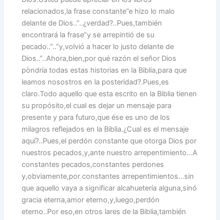
relacionados,la frase constante”e hizo lo malo
delante de Dios..”..¿verdad?..Pues,también
encontrará la frase”y se arrepintió de su
pecado..”..”y,volvió a hacer lo justo delante de
Dios..”..Ahora,bien,por qué razón el señor Dios
pòndría todas estas historias en la Biblia,para que
leamos nosostros en la posteridad?.Pues,es
claro.Todo aquello que esta escrito en la Biblia tienen
su propósito,el cual es dejar un mensaje para
presente y para futuro,que ése es uno de los
milagros reflejados en la Biblia.¿Cual es el mensaje
aquí?..Pues,el perdón constante que otorga Dios por
nuestros pecados,y,ante nuestro arrepentimiento…A
constantes pecados,constantes perdones
y,obviamente,por constantes arrepentimientos…sin
que aquello vaya a significar alcahuetería alguna,sinó
gracia eterna,amor eterno,y,luego,perdón
eterno..Por eso,en otros lares de la Biblia,también