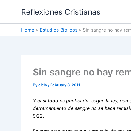
Skip
Reflexiones Cristianas
to
content
Home
Estudios Bíblicos
Sin sangre no hay rem
Sin sangre no hay rem
By
cielo
/
February 3, 2011
Y casi todo es purificado, según la ley, con 
derramamiento de sangre no se hace remisi
9:22.
Existen preguntas que el versículo de hoy r