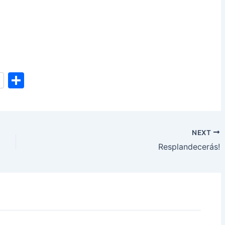
S
h
ar
e
NEXT
Resplandecerás!