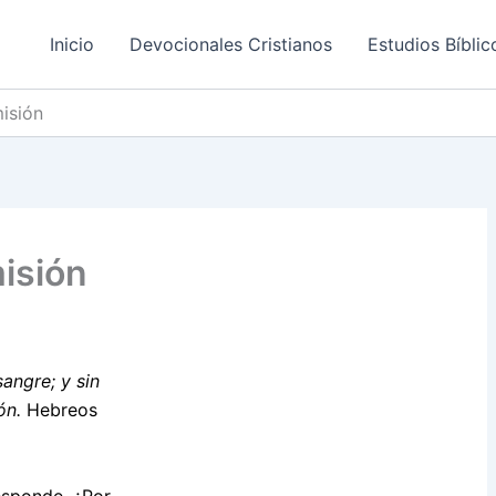
Inicio
Devocionales Cristianos
Estudios Bíblic
isión
isión
sangre; y sin
ón.
Hebreos
esponde. ¿Por