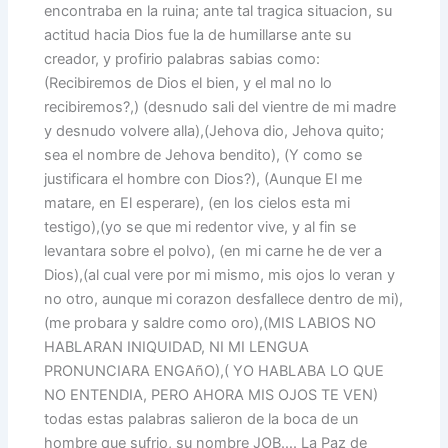
encontraba en la ruina; ante tal tragica situacion, su
actitud hacia Dios fue la de humillarse ante su
creador, y profirio palabras sabias como:
(Recibiremos de Dios el bien, y el mal no lo
recibiremos?,) (desnudo sali del vientre de mi madre
y desnudo volvere alla),(Jehova dio, Jehova quito;
sea el nombre de Jehova bendito), (Y como se
justificara el hombre con Dios?), (Aunque El me
matare, en El esperare), (en los cielos esta mi
testigo),(yo se que mi redentor vive, y al fin se
levantara sobre el polvo), (en mi carne he de ver a
Dios),(al cual vere por mi mismo, mis ojos lo veran y
no otro, aunque mi corazon desfallece dentro de mi),
(me probara y saldre como oro),(MIS LABIOS NO
HABLARAN INIQUIDAD, NI MI LENGUA
PRONUNCIARA ENGAñO),( YO HABLABA LO QUE
NO ENTENDIA, PERO AHORA MIS OJOS TE VEN)
todas estas palabras salieron de la boca de un
hombre que sufrio, su nombre JOB…. La Paz de