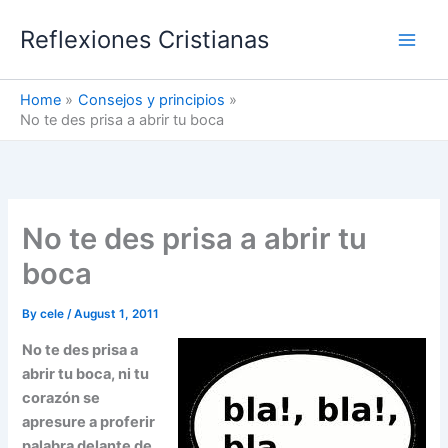
Skip
Reflexiones Cristianas
to
content
Home
Consejos y principios
No te des prisa a abrir tu boca
No te des prisa a abrir tu
boca
By
cele
/
August 1, 2011
No te des prisa a
abrir tu boca, ni tu
corazón se
apresure a proferir
palabra delante de