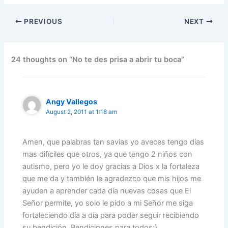
c
itt
ai
k
at
e
er
ar
PREVIOUS
NEXT
e
er
l
e
s
gr
e
e
b
dI
A
a
st
o
n
p
m
24 thoughts on “No te des prisa a abrir tu boca”
o
p
k
Angy Vallegos
August 2, 2011 at 1:18 am
Amen, que palabras tan savias yo aveces tengo días
mas difíciles que otros, ya que tengo 2 niños con
autismo, pero yo le doy gracias a Dios x la fortaleza
que me da y también le agradezco que mis hijos me
ayuden a aprender cada día nuevas cosas que El
Señor permite, yo solo le pido a mi Señor me siga
fortaleciendo día a día para poder seguir recibiendo
su bendición. Bendiciones para todos:)