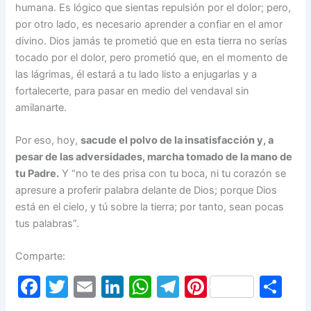
humana. Es lógico que sientas repulsión por el dolor; pero,
por otro lado, es necesario aprender a confiar en el amor
divino. Dios jamás te prometió que en esta tierra no serías
tocado por el dolor, pero prometió que, en el momento de
las lágrimas, él estará a tu lado listo a enjugarlas y a
fortalecerte, para pasar en medio del vendaval sin
amilanarte.
Por eso, hoy,
sacude el polvo de la insatisfacción y, a
pesar de las adver­sidades, marcha tomado de la mano de
tu Padre.
Y “no te des prisa con tu boca, ni tu corazón se
apresure a proferir palabra delante de Dios; porque Dios
está en el cielo, y tú sobre la tierra; por tanto, sean pocas
tus palabras”.
Comparte:
F
T
E
Li
W
T
Pi
S
a
w
m
n
h
el
nt
h