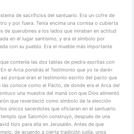
ma de sacrificios del santuario. Era un cofre de
ro y por fuera. Tenía encima una cornisa o cubierta
es de querubines a los lados que miraban en actitud
ada en el lugar santísimo, y era el símbolo por
rada con su pueblo. Era el mueble más importante
que contenía las dos tablas de piedra escritas con
«En el Arca pondrás el Testimonio que yo te daré»
así porque eran el testimonio escrito del pacto que
e las conoce como el Pacto, de donde era el Arca del
contuvo una muestra del maná con que Dios alimentó
e Aarón que reverdeció como símbolo de la elección
los únicos sacerdotes que oficiaran en el santuario.
al templo que Salomón construyó, después de una
avid hizo para ella en Jerusalén. Antes de que
plo, de acuerdo a cierta tradición judía, unos