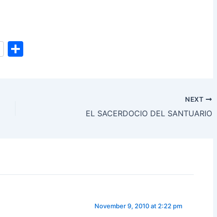
S
h
ar
e
NEXT
EL SACERDOCIO DEL SANTUARIO
November 9, 2010 at 2:22 pm