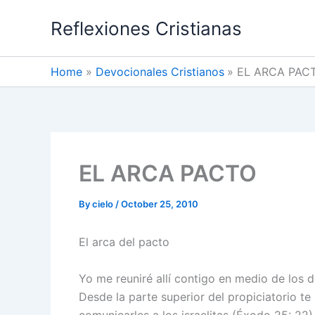
Skip
Reflexiones Cristianas
to
content
Home
Devocionales Cristianos
EL ARCA PAC
EL ARCA PACTO
By
cielo
/
October 25, 2010
El arca del pacto
Yo me reuniré allí contigo en medio de los 
Desde la parte superior del propiciatorio te
comunicarles a los israelitas (Éxodo 25: 22)