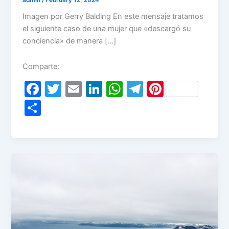
Imagen por Gerry Balding En este mensaje tratamos
el siguiente caso de una mujer que «descargó su
conciencia» de manera […]
Comparte:
F
T
E
Li
W
T
Pi
a
w
m
n
h
el
nt
S
c
itt
ai
k
at
e
er
h
e
er
l
e
s
gr
e
ar
b
dI
A
a
st
e
o
n
p
m
o
p
k