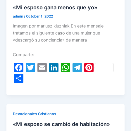
«Mi esposo gana menos que yo»
admin
/
October 1, 2022
Imagen por mariusz kluzniak En este mensaje
tratamos el siguiente caso de una mujer que
«descargó su conciencia» de manera
Comparte:
F
T
E
Li
W
T
Pi
a
w
m
n
h
el
nt
S
c
itt
ai
k
at
e
er
h
e
er
l
e
s
gr
e
ar
b
dI
A
a
st
e
o
n
p
m
Devocionales Cristianos
o
p
«Mi esposo se cambió de habitación»