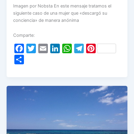
Imagen por Nobsta En este mensaje tratamos el
siguiente caso de una mujer que «descargó su
conciencia» de manera anónima
Comparte:
F
T
E
Li
W
T
Pi
a
w
m
n
h
el
nt
S
c
itt
ai
k
at
e
er
h
e
er
l
e
s
gr
e
ar
b
dI
A
a
st
e
o
n
p
m
o
p
k