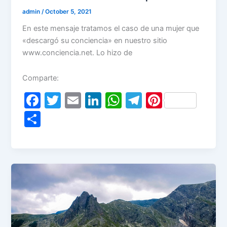
k
admin
/
October 5, 2021
En este mensaje tratamos el caso de una mujer que
«descargó su conciencia» en nuestro sitio
www.conciencia.net. Lo hizo de
Comparte:
F
T
E
Li
W
T
Pi
a
w
m
n
h
el
nt
S
c
itt
ai
k
at
e
er
h
e
er
l
e
s
gr
e
ar
b
dI
A
a
st
e
o
n
p
m
o
p
k