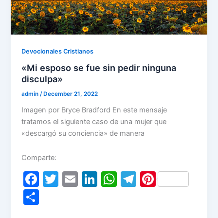
Devocionales Cristianos
«Mi esposo se fue sin pedir ninguna
disculpa»
admin
/
December 21, 2022
Imagen por Bryce Bradford En este mensaje
tratamos el siguiente caso de una mujer que
«descargó su conciencia» de manera
Comparte:
F
T
E
Li
W
T
Pi
a
w
m
n
h
el
nt
S
c
itt
ai
k
at
e
er
h