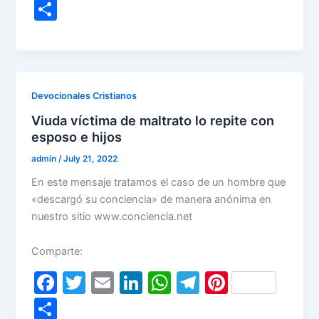
a
w
m
n
h
el
nt
S
c
itt
ai
k
at
e
er
h
e
er
l
e
s
gr
e
ar
b
dI
A
a
st
e
o
n
p
m
Devocionales Cristianos
o
p
Viuda víctima de maltrato lo repite con
k
esposo e hijos
admin
/
July 21, 2022
En este mensaje tratamos el caso de un hombre que
«descargó su conciencia» de manera anónima en
nuestro sitio www.conciencia.net
Comparte:
F
T
E
Li
W
T
Pi
a
w
m
n
h
el
nt
S