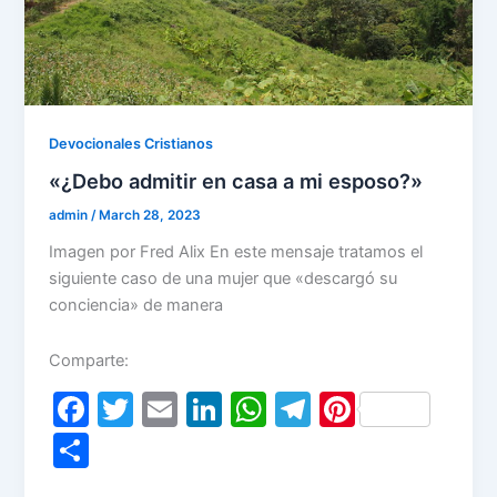
Devocionales Cristianos
«¿Debo admitir en casa a mi esposo?»
admin
/
March 28, 2023
Imagen por Fred Alix En este mensaje tratamos el
siguiente caso de una mujer que «descargó su
conciencia» de manera
Comparte:
F
T
E
Li
W
T
Pi
a
w
m
n
h
el
nt
S
c
itt
ai
k
at
e
er
h