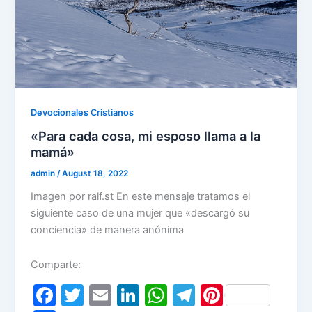
Devocionales Cristianos
«Para cada cosa, mi esposo llama a la
mamá»
admin
/
August 18, 2022
Imagen por ralf.st En este mensaje tratamos el
siguiente caso de una mujer que «descargó su
conciencia» de manera anónima
Comparte:
F
T
E
Li
W
T
Pi