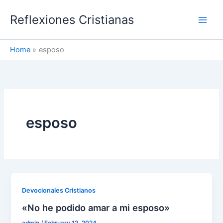
Skip
Reflexiones Cristianas
to
content
Home
esposo
esposo
Devocionales Cristianos
«No he podido amar a mi esposo»
admin
/
February 12, 2024