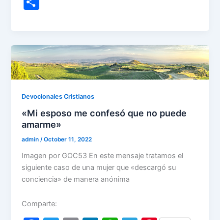
S
c
itt
ai
k
at
e
er
h
e
er
l
e
s
gr
e
ar
b
dI
A
a
st
e
o
n
p
m
o
p
k
Devocionales Cristianos
«Mi esposo me confesó que no puede
amarme»
admin
/
October 11, 2022
Imagen por GOC53 En este mensaje tratamos el
siguiente caso de una mujer que «descargó su
conciencia» de manera anónima
Comparte: