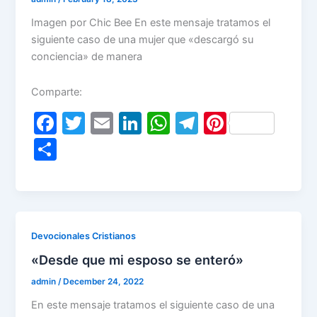
Imagen por Chic Bee En este mensaje tratamos el
siguiente caso de una mujer que «descargó su
conciencia» de manera
Comparte:
F
T
E
Li
W
T
Pi
a
w
m
n
h
el
nt
S
c
itt
ai
k
at
e
er
h
e
er
l
e
s
gr
e
ar
b
dI
A
a
st
e
o
n
p
m
Devocionales Cristianos
o
p
«Desde que mi esposo se enteró»
k
admin
/
December 24, 2022
En este mensaje tratamos el siguiente caso de una