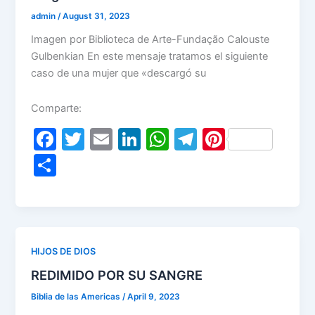
admin
/
August 31, 2023
Imagen por Biblioteca de Arte-Fundação Calouste
Gulbenkian En este mensaje tratamos el siguiente
caso de una mujer que «descargó su
Comparte:
F
T
E
Li
W
T
Pi
a
w
m
n
h
el
nt
S
c
itt
ai
k
at
e
er
h
e
er
l
e
s
gr
e
ar
b
dI
A
a
st
e
o
n
p
m
HIJOS DE DIOS
o
p
REDIMIDO POR SU SANGRE
k
Biblia de las Americas
/
April 9, 2023