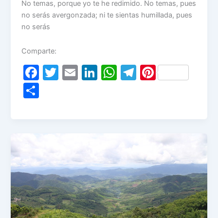
No temas, porque yo te he redimido. No temas, pues
no serás avergonzada; ni te sientas humillada, pues
no serás
Comparte:
F
T
E
Li
W
T
Pi
a
w
m
n
h
el
nt
S
c
itt
ai
k
at
e
er
h
e
er
l
e
s
gr
e
ar
b
dI
A
a
st
e
o
n
p
m
o
p
k