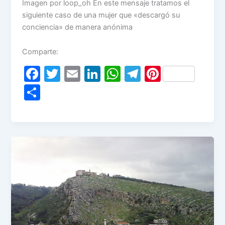
Imagen por loop_oh En este mensaje tratamos el
siguiente caso de una mujer que «descargó su
conciencia» de manera anónima
Comparte:
F
T
E
Li
W
T
Pi
a
w
m
n
h
el
nt
S
c
itt
ai
k
at
e
er
h
e
er
l
e
s
gr
e
ar
b
dI
A
a
st
e
o
n
p
m
o
p
k