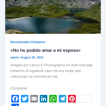
Devocionales Cristianos
«No he podido amar a mi esposo»
admin
/
August 26, 2021
Imagen por Lenny K Photography En este mensaje
tratamos el siguiente caso de una mujer que
«descargó su conciencia» de
Comparte:
F
T
E
Li
W
T
Pi