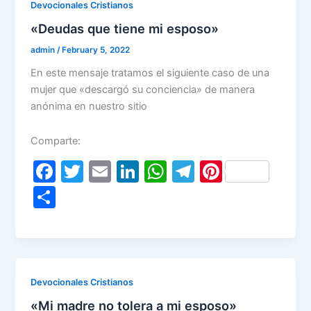
o
n
p
m
Devocionales Cristianos
o
p
«Deudas que tiene mi esposo»
k
admin
/
February 5, 2022
En este mensaje tratamos el siguiente caso de una
mujer que «descargó su conciencia» de manera
anónima en nuestro sitio
Comparte:
F
T
E
Li
W
T
Pi
a
w
m
n
h
el
nt
S
c
itt
ai
k
at
e
er
h
e
er
l
e
s
gr
e
ar
b
dI
A
a
st
e
o
n
p
m
Devocionales Cristianos
o
p
«Mi madre no tolera a mi esposo»