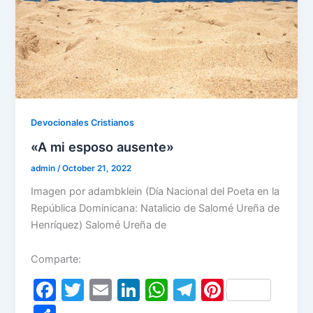
Devocionales Cristianos
«A mi esposo ausente»
admin
/
October 21, 2022
Imagen por adambklein (Día Nacional del Poeta en la
República Dominicana: Natalicio de Salomé Ureña de
Henríquez) Salomé Ureña de
Comparte:
F
T
E
Li
W
T
Pi
a
w
m
n
h
el
nt