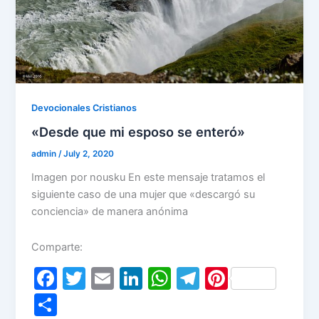
Devocionales Cristianos
«Desde que mi esposo se enteró»
admin
/
July 2, 2020
Imagen por nousku En este mensaje tratamos el
siguiente caso de una mujer que «descargó su
conciencia» de manera anónima
Comparte:
F
T
E
Li
W
T
Pi
a
w
m
n
h
el
nt
S