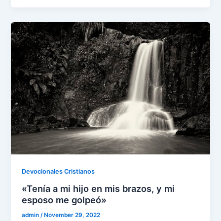
e
er
l
e
s
gr
e
ar
b
dI
A
a
st
e
o
n
p
m
o
p
k
Devocionales Cristianos
«Tenía a mi hijo en mis brazos, y mi
esposo me golpeó»
admin
/
November 29, 2022