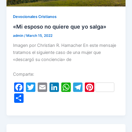
Devocionales Cristianos
«Mi esposo no quiere que yo salga»
admin
/
March 15, 2022
Imagen por Christian R. Hamacher En este mensaje
tratamos el siguiente caso de una mujer que
«descargó su conciencia» de
Comparte:
F
T
E
Li
W
T
Pi
a
w
m
n
h
el
nt
S
c
itt
ai
k
at
e
er
h
e
er
l
e
s
gr
e
ar
b
dI
A
a
st
e