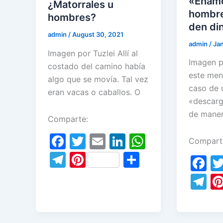
«Enamo
¿Matorrales u
hombre
hombres?
den di
admin
/
August 30, 2021
admin
/
Ja
Imagen por Tuzlei Allí al
Imagen p
costado del camino había
este men
algo que se movía. Tal vez
caso de 
eran vacas o caballos. O
«descarg
de mane
Comparte:
F
T
E
Li
W
Compart
a
w
m
n
h
T
Pi
S
F
c
itt
ai
k
at
el
nt
h
a
T
e
er
l
e
s
e
er
ar
c
el
b
dI
A
gr
e
e
e
e
o
n
p