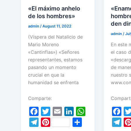
o
p
m
«El máximo anhelo
«Enamo
k
de los hombres»
hombre
den di
admin
/
August 11, 2022
admin
/
Jul
(Víspera del Natalicio de
Mario Moreno
En este 
«Cantinflas») «Señores
el caso 
representantes, estamos
«descarg
pasando un momento
de maner
crucial en que la
nuestro s
humanidad se enfrenta
www.conc
Comparte:
Compart
F
T
E
Li
W
F
a
w
m
n
h
a
T
Pi
S
T
c
itt
ai
k
at
c