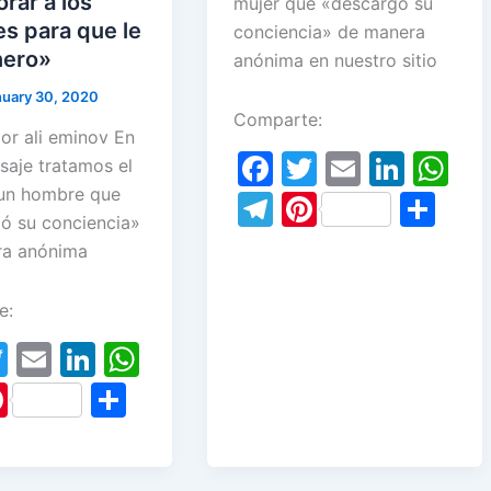
rar a los
mujer que «descargó su
s para que le
conciencia» de manera
nero»
anónima en nuestro sitio
nuary 30, 2020
Comparte:
or ali eminov En
F
T
E
Li
W
saje tratamos el
a
w
m
n
h
un hombre que
T
Pi
S
ó su conciencia»
c
itt
ai
k
at
el
nt
h
ra anónima
e
er
l
e
s
e
er
ar
b
dI
A
gr
e
e
e:
o
n
p
a
st
T
E
Li
W
o
p
m
w
m
n
h
Pi
S
k
itt
ai
k
at
nt
h
er
l
e
s
er
ar