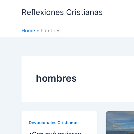
Skip
Reflexiones Cristianas
to
content
Home
hombres
hombres
Devocionales Cristianos
¿Con qué mujeres