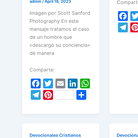
admin
/
April 18, 2023
Compart
F
Imagen por Scott Sanford
Photography En este
a
T
mensaje tratamos el caso
c
el
de un hombre que
e
e
«descargó su conciencia»
b
de manera
gr
o
a
Comparte:
o
m
F
T
E
Li
W
k
a
w
m
n
h
T
Pi
S
c
itt
ai
k
at
el
nt
h
e
er
l
e
s
e
er
ar
b
dI
A
gr
e
e
o
n
p
a
st
Devocionales Cristianos
Devociona