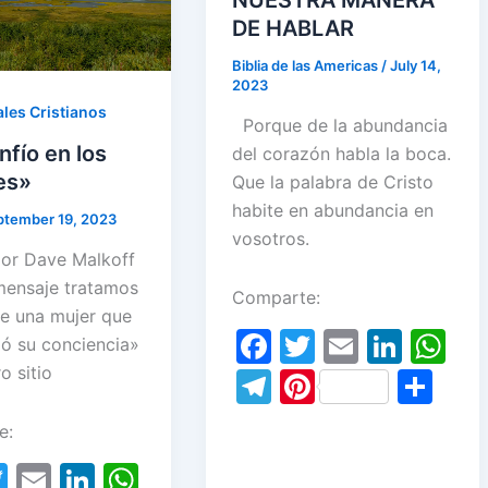
DE HABLAR
Biblia de las Americas
/
July 14,
2023
les Cristianos
Porque de la abundancia
fío en los
del corazón habla la boca.
es»
Que la palabra de Cristo
habite en abundancia en
ptember 19, 2023
vosotros.
or Dave Malkoff
mensaje tratamos
Comparte:
de una mujer que
F
T
E
Li
W
ó su conciencia»
a
w
m
n
h
o sitio
T
Pi
S
c
itt
ai
k
at
el
nt
h
e:
e
er
l
e
s
e
er
ar
T
E
Li
W
b
dI
A