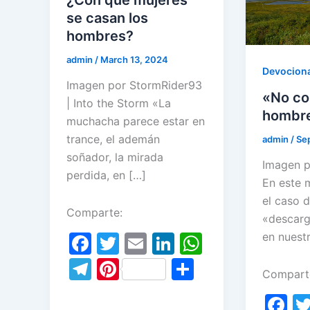
se casan los
hombres?
admin
/
March 13, 2024
Devociona
Imagen por StormRider93
«No con
| Into the Storm «La
hombr
muchacha parece estar en
trance, el ademán
admin
/
Se
soñador, la mirada
Imagen p
perdida, en […]
En este 
el caso 
Comparte:
«descarg
en nuestr
F
T
E
Li
W
a
w
m
n
h
T
Pi
S
Compart
c
itt
ai
k
at
el
nt
h
F
e
er
l
e
s