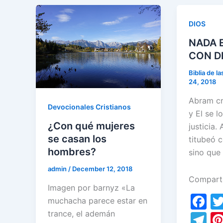
a
st
b
gr
o
p
m
o
a
DIOS
k
o
m
NADA 
k
CON D
Biblia de l
24, 2018
Abram cr
Devocionales Cristianos
y El se l
¿Con qué mujeres
justicia.
se casan los
titubeó c
hombres?
sino que
admin
/
December 12, 2018
Compart
Imagen por barnyz «La
F
muchacha parece estar en
a
trance, el ademán
T