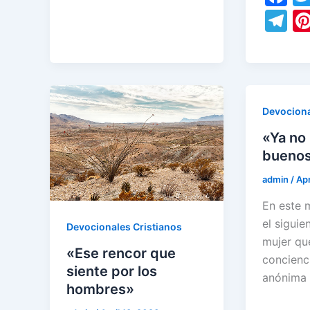
e
er
ar
a
T
b
dI
A
gr
e
e
c
el
o
n
p
a
st
e
e
o
p
m
b
gr
k
o
a
Devociona
o
m
«Ya no
k
bueno
admin
/
Apr
En este 
el siguie
Devocionales Cristianos
mujer qu
«Ese rencor que
concienc
siente por los
anónima 
hombres»