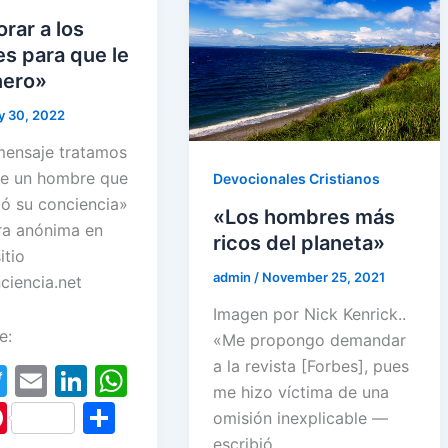
rar a los
s para que le
nero»
y 30, 2022
mensaje tratamos
de un hombre que
Devocionales Cristianos
ó su conciencia»
«Los hombres más
a anónima en
ricos del planeta»
itio
admin
/
November 25, 2021
iencia.net
Imagen por Nick Kenrick..
e:
«Me propongo demandar
a la revista [Forbes], pues
T
E
Li
W
me hizo víctima de una
w
m
n
h
Pi
S
omisión inexplicable —
itt
ai
k
at
escribió