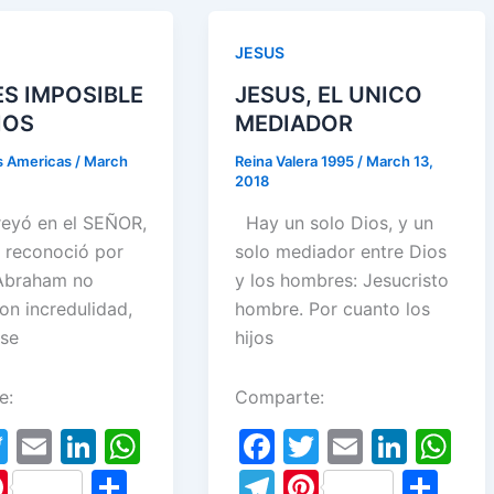
dI
A
e
e
n
p
st
JESUS
p
ES IMPOSIBLE
JESUS, EL UNICO
IOS
MEDIADOR
as Americas
/
March
Reina Valera 1995
/
March 13,
2018
eyó en el SEÑOR,
Hay un solo Dios, y un
o reconoció por
solo mediador entre Dios
 Abraham no
y los hombres: Jesucristo
on incredulidad,
hombre. Por cuanto los
 se
hijos
e:
Comparte:
T
E
Li
W
F
T
E
Li
W
w
m
n
h
a
w
m
n
h
Pi
S
T
Pi
S