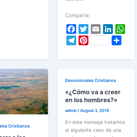
nt
h
er
l
e
s
er
ar
Comparte:
dI
A
e
e
n
p
F
T
E
Li
W
st
p
a
w
m
n
h
T
Pi
S
c
itt
ai
k
at
el
nt
h
e
er
l
e
s
e
er
ar
b
dI
A
gr
e
e
o
n
p
a
st
Devocionales Cristianos
o
p
m
«¿Cómo va a creer
k
en los hombres?»
admin
/
August 3, 2019
En este mensaje tratamos
les Cristianos
el siguiente caso de una