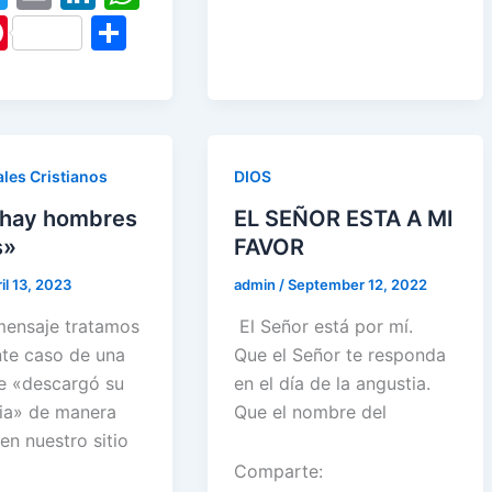
gr
e
e
w
m
n
h
Pi
S
o
n
p
a
st
itt
ai
k
at
nt
h
o
p
m
er
l
e
s
er
ar
k
dI
A
e
e
n
p
st
les Cristianos
DIOS
p
 hay hombres
EL SEÑOR ESTA A MI
s»
FAVOR
il 13, 2023
admin
/
September 12, 2022
mensaje tratamos
El Señor está por mí.
nte caso de una
Que el Señor te responda
e «descargó su
en el día de la angustia.
ia» de manera
Que el nombre del
en nuestro sitio
Comparte: