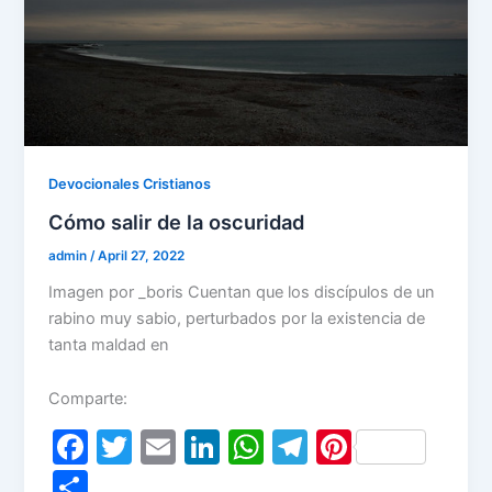
Devocionales Cristianos
Cómo salir de la oscuridad
admin
/
April 27, 2022
Imagen por _boris Cuentan que los discípulos de un
rabino muy sabio, perturbados por la existencia de
tanta maldad en
Comparte:
F
T
E
Li
W
T
Pi
a
w
m
n
h
el
nt
S