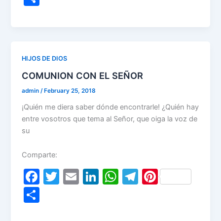
c
itt
ai
k
at
e
er
h
e
er
l
e
s
gr
e
ar
b
dI
A
a
st
e
o
n
p
m
HIJOS DE DIOS
o
p
COMUNION CON EL SEÑOR
k
admin
/
February 25, 2018
¡Quién me diera saber dónde encontrarle! ¿Quién hay
entre vosotros que tema al Señor, que oiga la voz de
su
Comparte:
F
T
E
Li
W
T
Pi
a
w
m
n
h
el
nt
S
c
itt
ai
k
at
e
er
h