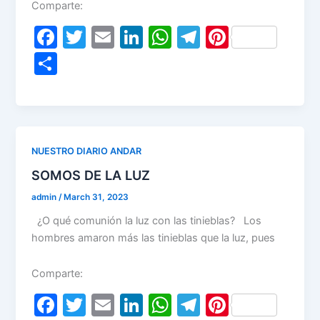
Comparte:
F
T
E
Li
W
T
Pi
a
w
m
n
h
el
nt
S
c
itt
ai
k
at
e
er
h
e
er
l
e
s
gr
e
ar
b
dI
A
a
st
e
o
n
p
m
NUESTRO DIARIO ANDAR
o
p
SOMOS DE LA LUZ
k
admin
/
March 31, 2023
¿O qué comunión la luz con las tinieblas? Los
hombres amaron más las tinieblas que la luz, pues
Comparte:
F
T
E
Li
W
T
Pi