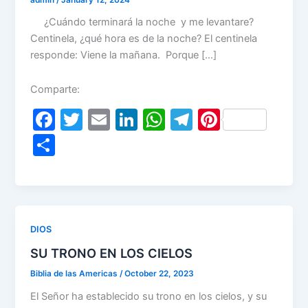
¿Cuándo terminará la noche y me levantare?
Centinela, ¿qué hora es de la noche? El centinela
responde: Viene la mañana. Porque […]
Comparte:
F
T
E
Li
W
T
Pi
a
w
m
n
h
el
nt
S
c
itt
ai
k
at
e
er
h
e
er
l
e
s
gr
e
ar
b
dI
A
a
st
e
o
n
p
m
DIOS
o
p
SU TRONO EN LOS CIELOS
k
Biblia de las Americas
/
October 22, 2023
El Señor ha establecido su trono en los cielos, y su