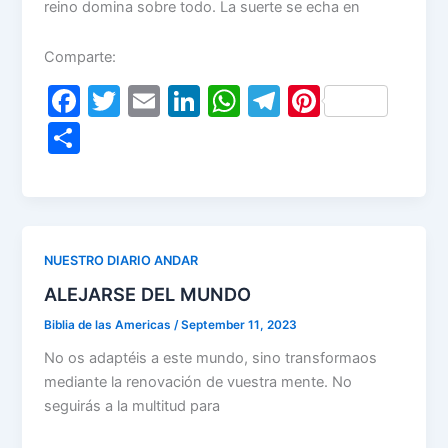
reino domina sobre todo. La suerte se echa en
Comparte:
F
T
E
Li
W
T
Pi
a
w
m
n
h
el
nt
S
c
itt
ai
k
at
e
er
h
e
er
l
e
s
gr
e
ar
b
dI
A
a
st
e
o
n
p
m
NUESTRO DIARIO ANDAR
o
p
ALEJARSE DEL MUNDO
k
Biblia de las Americas
/
September 11, 2023
No os adaptéis a este mundo, sino transformaos
mediante la renovación de vuestra mente. No
seguirás a la multitud para