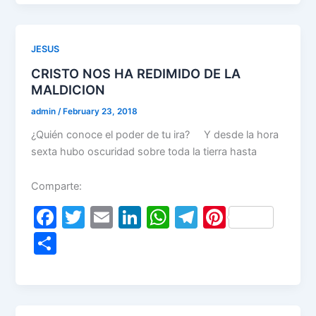
e
er
l
e
s
gr
e
ar
b
dI
A
a
st
e
o
n
p
m
JESUS
o
p
CRISTO NOS HA REDIMIDO DE LA
k
MALDICION
admin
/
February 23, 2018
¿Quién conoce el poder de tu ira? Y desde la hora
sexta hubo oscuridad sobre toda la tierra hasta
Comparte:
F
T
E
Li
W
T
Pi
a
w
m
n
h
el
nt
S
c
itt
ai
k
at
e
er
h
e
er
l
e
s
gr
e
ar
b
dI
A
a
st
e