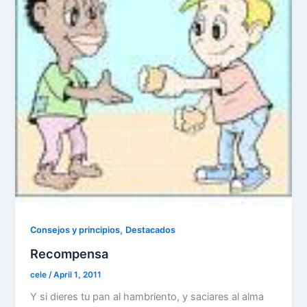
k
,
Consejos y principios
Destacados
Recompensa
cele
/
April 1, 2011
Y si dieres tu pan al hambriento, y saciares al alma