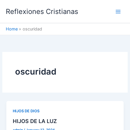
Skip
Reflexiones Cristianas
to
content
Home
oscuridad
oscuridad
HIJOS DE DIOS
HIJOS DE LA LUZ
admin
/
January 12, 2024