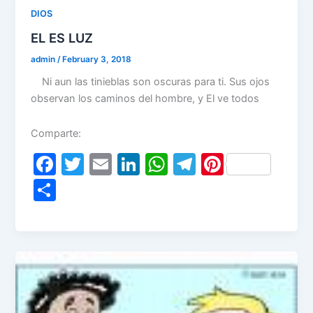
o
n
p
m
DIOS
o
p
EL ES LUZ
k
admin
/
February 3, 2018
Ni aun las tinieblas son oscuras para ti. Sus ojos
observan los caminos del hombre, y El ve todos
Comparte:
F
T
E
Li
W
T
Pi
a
w
m
n
h
el
nt
S
c
itt
ai
k
at
e
er
h
e
er
l
e
s
gr
e
ar
b
dI
A
a
st
e
o
n
p
m
o
p