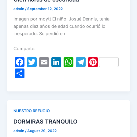
admin
/
September 12, 2022
Imagen por rnoytt El niño, Josué Dennis, tenía
apenas diez años de edad cuando ocurrió lo
inesperado. Se perdió en
Comparte:
F
T
E
Li
W
T
Pi
a
w
m
n
h
el
nt
S
c
itt
ai
k
at
e
er
h
e
er
l
e
s
gr
e
ar
b
dI
A
a
st
e
o
n
p
m
NUESTRO REFUGIO
o
p
DORMIRAS TRANQUILO
k
admin
/
August 29, 2022