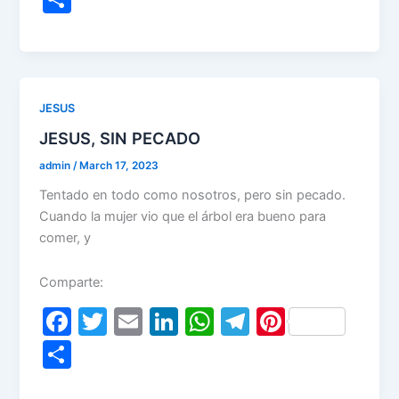
c
itt
ai
k
at
e
er
h
e
er
l
e
s
gr
e
ar
b
dI
A
a
st
e
o
n
p
m
JESUS
o
p
JESUS, SIN PECADO
k
admin
/
March 17, 2023
Tentado en todo como nosotros, pero sin pecado.
Cuando la mujer vio que el árbol era bueno para
comer, y
Comparte:
F
T
E
Li
W
T
Pi
a
w
m
n
h
el
nt
S
c
itt
ai
k
at
e
er
h