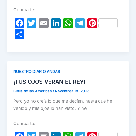
Comparte:
F
T
E
Li
W
T
Pi
a
w
m
n
h
el
nt
S
c
itt
ai
k
at
e
er
h
e
er
l
e
s
gr
e
ar
b
dI
A
a
st
e
o
n
p
m
NUESTRO DIARIO ANDAR
o
p
¡TUS OJOS VERAN EL REY!
k
Biblia de las Americas
/
November 18, 2023
Pero yo no creía lo que me decían, hasta que he
venido y mis ojos lo han visto. Y he
Comparte: