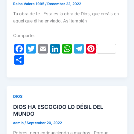
k
Reina Valera 1995
/
December 22, 2022
Tu obra de fe. Esta es la obra de Dios, que creáis en
aquel que él ha enviado. Así también
Comparte:
F
T
E
Li
W
T
Pi
a
w
m
n
h
el
nt
S
c
itt
ai
k
at
e
er
h
e
er
l
e
s
gr
e
ar
b
dI
A
a
st
e
o
n
p
m
DIOS
o
p
DIOS HA ESCOGIDO LO DÉBIL DEL
k
MUNDO
admin
/
September 20, 2022
Pobres, pero enriqueciendo a muchos. Porque