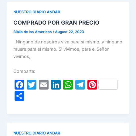
b
dI
A
a
st
e
o
n
p
m
NUESTRO DIARIO ANDAR
o
p
COMPRADO POR GRAN PRECIO
k
Biblia de las Americas
/
August 22, 2023
Ninguno de nosotros vive para sí mismo, y ninguno
muere para sí mismo. Si vivimos, para el Señor
vivimos,
Comparte:
F
T
E
Li
W
T
Pi
a
w
m
n
h
el
nt
S
c
itt
ai
k
at
e
er
h
e
er
l
e
s
gr
e
ar
b
dI
A
a
st
e
o
n
p
m
NUESTRO DIARIO ANDAR