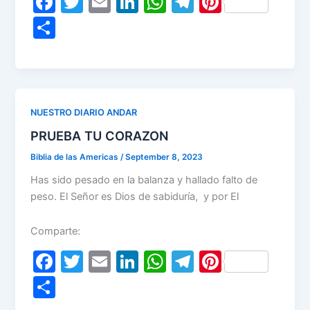
F
T
E
Li
W
T
Pi
a
w
m
n
h
el
nt
S
c
itt
ai
k
at
e
er
h
e
er
l
e
s
gr
e
ar
b
dI
A
a
st
e
o
n
p
m
NUESTRO DIARIO ANDAR
o
p
PRUEBA TU CORAZON
k
Biblia de las Americas
/
September 8, 2023
Has sido pesado en la balanza y hallado falto de
peso. El Señor es Dios de sabiduría, y por El
Comparte:
F
T
E
Li
W
T
Pi
a
w
m
n
h
el
nt
S
c
itt
ai
k
at
e
er
h