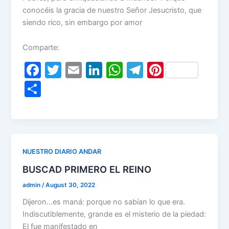
conocéis la gracia de nuestro Señor Jesucristo, que
siendo rico, sin embargo por amor
Comparte:
F
T
E
Li
W
T
Pi
a
w
m
n
h
el
nt
S
c
itt
ai
k
at
e
er
h
e
er
l
e
s
gr
e
ar
b
dI
A
a
st
e
o
n
p
m
NUESTRO DIARIO ANDAR
o
p
BUSCAD PRIMERO EL REINO
k
admin
/
August 30, 2022
Dijeron…es maná: porque no sabían lo que era.
Indiscutiblemente, grande es el misterio de la piedad:
El fue manifestado en