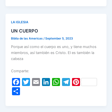
e
er
l
e
s
gr
e
ar
b
dI
A
a
st
e
o
n
p
m
LA IGLESIA
o
p
UN CUERPO
k
Biblia de las Americas
/
September 5, 2023
Porque así como el cuerpo es uno, y tiene muchos
miembros, así también es Cristo. El es también la
cabeza
Comparte:
F
T
E
Li
W
T
Pi
a
w
m
n
h
el
nt
S
c
itt
ai
k
at
e
er
h
e
er
l
e
s
gr
e
ar