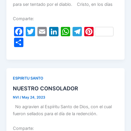
para ser tentado por el diablo. Cristo, en los días
Comparte:
F
T
E
Li
W
T
Pi
a
w
m
n
h
el
nt
S
c
itt
ai
k
at
e
er
h
e
er
l
e
s
gr
e
ar
b
dI
A
a
st
e
o
n
p
m
ESPIRITU SANTO
o
p
NUESTRO CONSOLADOR
k
NVI
/
May 24, 2023
No agravien al Espíritu Santo de Dios, con el cual
fueron sellados para el día de la redención.
Comparte: