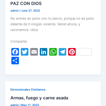
PAZ CON DIOS
admin
/
June 27, 2022
No entres en juicio con tu siervo, porque no es justo
delante de ti ningún viviente. Venid ahora, y
razonemos –dice
Comparte:
F
T
E
Li
W
T
Pi
a
w
m
n
h
el
nt
S
c
itt
ai
k
at
e
er
h
e
er
l
e
s
gr
e
ar
b
dI
A
a
st
e
o
n
p
m
Devocionales Cristianos
o
p
Armas, fuego y carne asada
k
admin
/
May 11, 2022