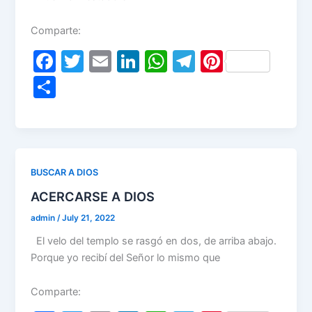
Comparte:
F
T
E
Li
W
T
Pi
a
w
m
n
h
el
nt
S
c
itt
ai
k
at
e
er
h
e
er
l
e
s
gr
e
ar
b
dI
A
a
st
e
o
n
p
m
BUSCAR A DIOS
o
p
ACERCARSE A DIOS
k
admin
/
July 21, 2022
El velo del templo se rasgó en dos, de arriba abajo.
Porque yo recibí del Señor lo mismo que
Comparte: