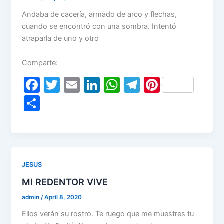
Andaba de cacería, armado de arco y flechas,
cuando se encontró con una sombra. Intentó
atraparla de uno y otro
Comparte:
F
T
E
Li
W
T
Pi
a
w
m
n
h
el
nt
S
c
itt
ai
k
at
e
er
h
e
er
l
e
s
gr
e
ar
b
dI
A
a
st
e
o
n
p
m
JESUS
o
p
MI REDENTOR VIVE
k
admin
/
April 8, 2020
Ellos verán su rostro. Te ruego que me muestres tu