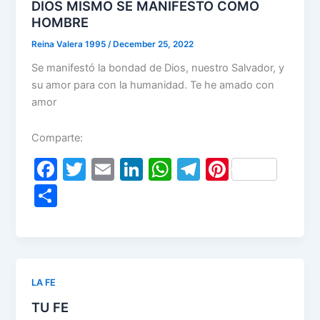
o
p
DIOS MISMO SE MANIFESTO COMO
k
HOMBRE
Reina Valera 1995
/
December 25, 2022
Se manifestó la bondad de Dios, nuestro Salvador, y
su amor para con la humanidad. Te he amado con
amor
Comparte:
F
T
E
Li
W
T
Pi
a
w
m
n
h
el
nt
S
c
itt
ai
k
at
e
er
h
e
er
l
e
s
gr
e
ar
b
dI
A
a
st
e
o
n
p
m
LA FE
o
p
TU FE