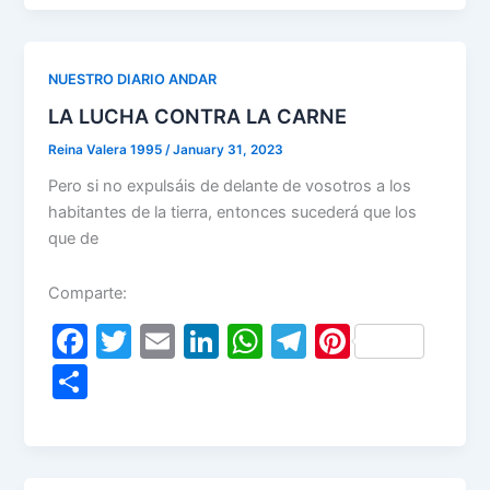
e
er
l
e
s
gr
e
ar
b
dI
A
a
st
e
o
n
p
m
NUESTRO DIARIO ANDAR
o
p
LA LUCHA CONTRA LA CARNE
k
Reina Valera 1995
/
January 31, 2023
Pero si no expulsáis de delante de vosotros a los
habitantes de la tierra, entonces sucederá que los
que de
Comparte:
F
T
E
Li
W
T
Pi
a
w
m
n
h
el
nt
S
c
itt
ai
k
at
e
er
h
e
er
l
e
s
gr
e
ar
b
dI
A
a
st
e