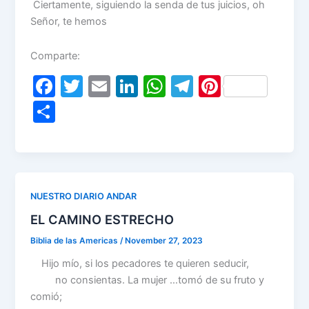
Ciertamente, siguiendo la senda de tus juicios, oh
Señor, te hemos
Comparte:
F
T
E
Li
W
T
Pi
a
w
m
n
h
el
nt
S
c
itt
ai
k
at
e
er
h
e
er
l
e
s
gr
e
ar
b
dI
A
a
st
e
o
n
p
m
NUESTRO DIARIO ANDAR
o
p
EL CAMINO ESTRECHO
k
Biblia de las Americas
/
November 27, 2023
Hijo mío, si los pecadores te quieren seducir,
no consientas. La mujer …tomó de su fruto y
comió;