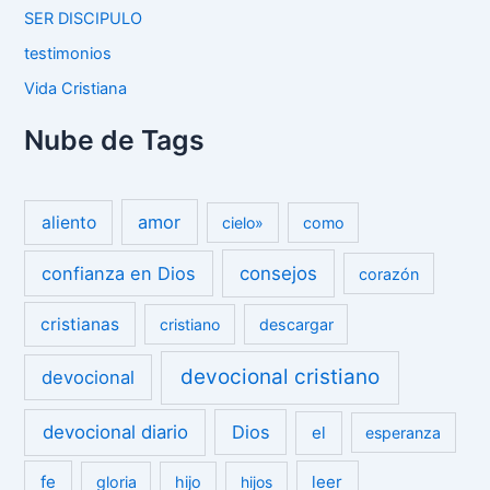
SER DISCIPULO
testimonios
Vida Cristiana
Nube de Tags
amor
aliento
cielo»
como
confianza en Dios
consejos
corazón
cristianas
cristiano
descargar
devocional cristiano
devocional
devocional diario
Dios
el
esperanza
fe
leer
gloria
hijo
hijos