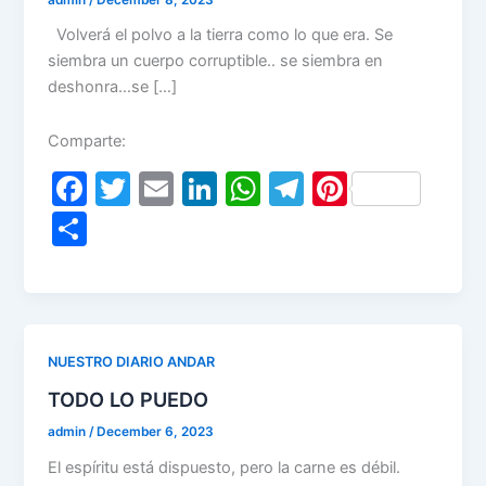
Volverá el polvo a la tierra como lo que era. Se
siembra un cuerpo corruptible.. se siembra en
deshonra…se […]
Comparte:
F
T
E
Li
W
T
Pi
a
w
m
n
h
el
nt
S
c
itt
ai
k
at
e
er
h
e
er
l
e
s
gr
e
ar
b
dI
A
a
st
e
o
n
p
m
NUESTRO DIARIO ANDAR
o
p
TODO LO PUEDO
k
admin
/
December 6, 2023
El espíritu está dispuesto, pero la carne es débil.