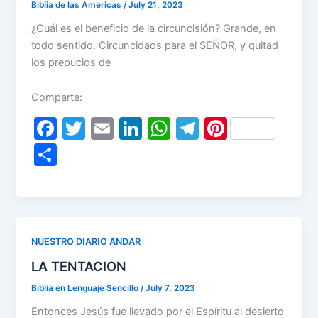
k
Biblia de las Americas
/
July 21, 2023
¿Cuál es el beneficio de la circuncisión? Grande, en
todo sentido. Circuncidaos para el SEÑOR, y quitad
los prepucios de
Comparte:
F
T
E
Li
W
T
Pi
a
w
m
n
h
el
nt
S
c
itt
ai
k
at
e
er
h
e
er
l
e
s
gr
e
ar
b
dI
A
a
st
e
o
n
p
m
NUESTRO DIARIO ANDAR
o
p
LA TENTACION
k
Biblia en Lenguaje Sencillo
/
July 7, 2023
Entonces Jesús fue llevado por el Espíritu al desierto