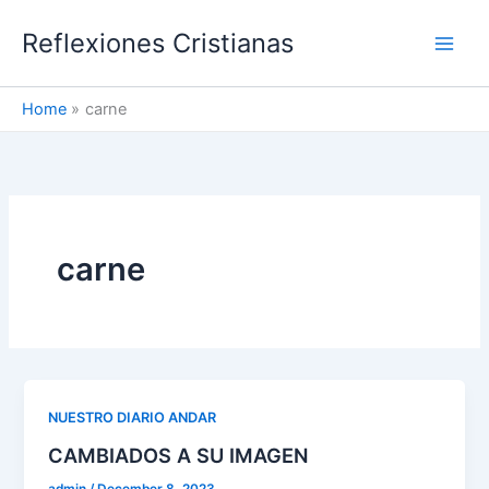
Skip
Reflexiones Cristianas
to
content
Home
carne
carne
NUESTRO DIARIO ANDAR
CAMBIADOS A SU IMAGEN
admin
/
December 8, 2023