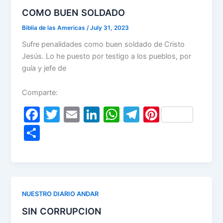
o
p
COMO BUEN SOLDADO
k
Biblia de las Americas
/
July 31, 2023
Sufre penalidades como buen soldado de Cristo
Jesús. Lo he puesto por testigo a los pueblos, por
guía y jefe de
Comparte:
F
T
E
Li
W
T
Pi
a
w
m
n
h
el
nt
S
c
itt
ai
k
at
e
er
h
e
er
l
e
s
gr
e
ar
b
dI
A
a
st
e
o
n
p
m
NUESTRO DIARIO ANDAR
o
p
SIN CORRUPCION