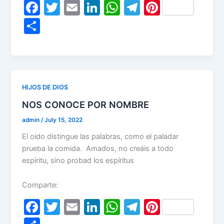
F
T
E
Li
W
T
Pi
a
w
m
n
h
el
nt
S
c
itt
ai
k
at
e
er
h
e
er
l
e
s
gr
e
ar
b
dI
A
a
st
e
o
n
p
m
HIJOS DE DIOS
o
p
NOS CONOCE POR NOMBRE
k
admin
/
July 15, 2022
El oído distingue las palabras, como el paladar
prueba la comida. Amados, no creáis a todo
espíritu, sino probad los espíritus
Comparte:
F
T
E
Li
W
T
Pi
a
w
m
n
h
el
nt