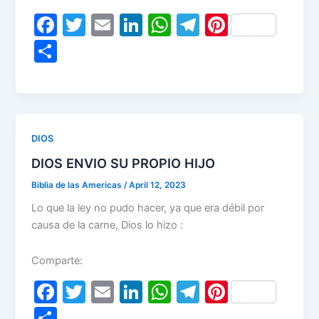
F
T
E
Li
W
T
Pi
a
w
m
n
h
el
nt
S
c
itt
ai
k
at
e
er
h
e
er
l
e
s
gr
e
ar
b
dI
A
a
st
e
o
n
p
m
DIOS
o
p
DIOS ENVIO SU PROPIO HIJO
k
Biblia de las Americas
/
April 12, 2023
Lo que la ley no pudo hacer, ya que era débil por
causa de la carne, Dios lo hizo :
Comparte:
F
T
E
Li
W
T
Pi
a
w
m
n
h
el
nt
S