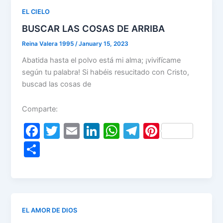
o
n
p
m
EL CIELO
o
p
BUSCAR LAS COSAS DE ARRIBA
k
Reina Valera 1995
/
January 15, 2023
Abatida hasta el polvo está mi alma; ¡vivifícame
según tu palabra! Si habéis resucitado con Cristo,
buscad las cosas de
Comparte:
F
T
E
Li
W
T
Pi
a
w
m
n
h
el
nt
S
c
itt
ai
k
at
e
er
h
e
er
l
e
s
gr
e
ar
b
dI
A
a
st
e
o
n
p
m
EL AMOR DE DIOS