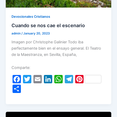
Devocionales Cristianos
Cuando se nos cae el escenario
admin
/
January 20, 2023
Imagen por Christophe Galinier Todo iba
perfectamente bien en el ensayo general. El Teatro
de la Maestranza, en Sevilla, España,
Comparte:
F
T
E
Li
W
T
Pi
a
w
m
n
h
el
nt
S
c
itt
ai
k
at
e
er
h
e
er
l
e
s
gr
e
ar
b
dI
A
a
st
e