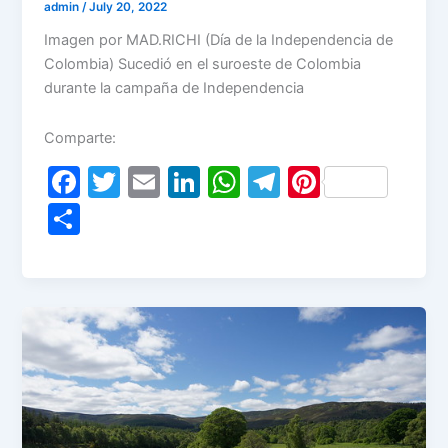
admin
/
July 20, 2022
Imagen por MAD.RICHI (Día de la Independencia de
Colombia) Sucedió en el suroeste de Colombia
durante la campaña de Independencia
Comparte:
F
T
E
Li
W
T
Pi
a
w
m
n
h
el
nt
S
c
itt
ai
k
at
e
er
h
e
er
l
e
s
gr
e
ar
b
dI
A
a
st
e
o
n
p
m
o
p
k