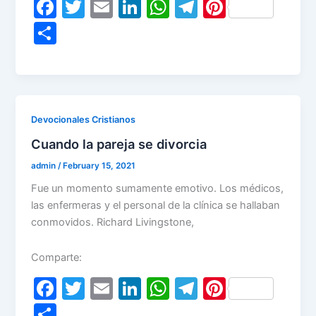
F
T
E
Li
W
T
Pi
a
w
m
n
h
el
nt
S
c
itt
ai
k
at
e
er
h
e
er
l
e
s
gr
e
ar
b
dI
A
a
st
e
o
n
p
m
Devocionales Cristianos
o
p
Cuando la pareja se divorcia
k
admin
/
February 15, 2021
Fue un momento sumamente emotivo. Los médicos,
las enfermeras y el personal de la clínica se hallaban
conmovidos. Richard Livingstone,
Comparte:
F
T
E
Li
W
T
Pi
a
w
m
n
h
el
nt
S