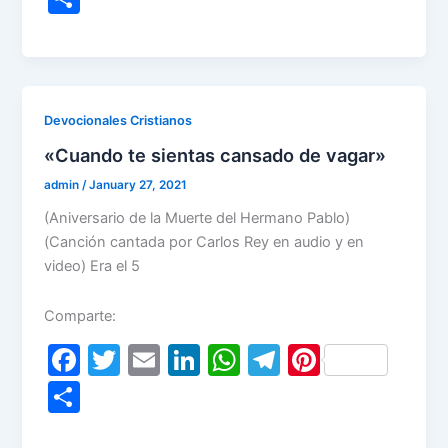
c
itt
ai
k
at
e
er
h
e
er
l
e
s
gr
e
ar
b
dI
A
a
st
e
o
n
p
m
Devocionales Cristianos
o
p
«Cuando te sientas cansado de vagar»
k
admin
/
January 27, 2021
(Aniversario de la Muerte del Hermano Pablo)
(Canción cantada por Carlos Rey en audio y en
video) Era el 5
Comparte:
F
T
E
Li
W
T
Pi
a
w
m
n
h
el
nt
S
c
itt
ai
k
at
e
er
h