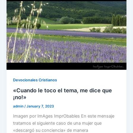
o
n
p
m
o
p
k
Devocionales Cristianos
«Cuando le toco el tema, me dice que
¡no!»
admin
/
January 7, 2023
Imagen por ImAges ImprObables En este mensaje
tratamos el siguiente caso de una mujer que
«descargó su conciencia» de manera