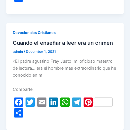
c
itt
ai
k
at
e
er
h
e
er
l
e
s
gr
e
ar
b
dI
A
a
st
e
o
n
p
m
Devocionales Cristianos
o
p
Cuando el enseñar a leer era un crimen
k
admin
/
December 1, 2021
«El padre agustino Fray Justo, mi oficioso maestro
de lectura… era el hombre más extraordinario que he
conocido en mi
Comparte:
F
T
E
Li
W
T
Pi
a
w
m
n
h
el
nt
S
c
itt
ai
k
at
e
er
h
e
er
l
e
s
gr
e