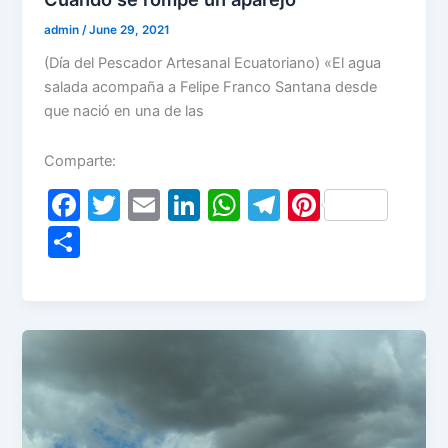
k
admin
/
June 29, 2021
(Día del Pescador Artesanal Ecuatoriano) «El agua
salada acompaña a Felipe Franco Santana desde
que nació en una de las
Comparte:
F
T
E
Li
W
T
Pi
a
w
m
n
h
el
nt
S
c
itt
ai
k
at
e
er
h
e
er
l
e
s
gr
e
ar
b
dI
A
a
st
e
o
n
p
m
o
p
k