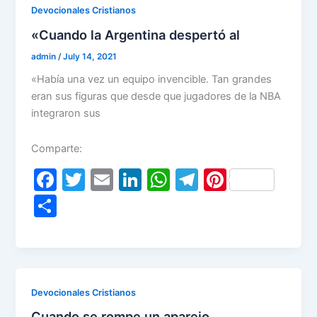
o
n
p
m
Devocionales Cristianos
o
p
«Cuando la Argentina despertó al
k
admin
/
July 14, 2021
«Había una vez un equipo invencible. Tan grandes
eran sus figuras que desde que jugadores de la NBA
integraron sus
Comparte:
F
T
E
Li
W
T
Pi
a
w
m
n
h
el
nt
S
c
itt
ai
k
at
e
er
h
e
er
l
e
s
gr
e
ar
b
dI
A
a
st
e
o
n
p
m
Devocionales Cristianos
o
p
Cuando se rompe un aparejo