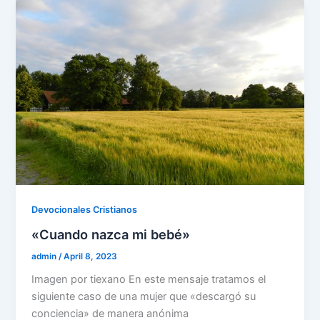
e
o
n
p
m
o
p
k
Devocionales Cristianos
«Cuando nazca mi bebé»
admin
/
April 8, 2023
Imagen por tiexano En este mensaje tratamos el
siguiente caso de una mujer que «descargó su
conciencia» de manera anónima