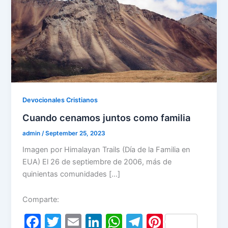
Devocionales Cristianos
Cuando cenamos juntos como familia
admin
/
September 25, 2023
Imagen por Himalayan Trails (Día de la Familia en
EUA) El 26 de septiembre de 2006, más de
quinientas comunidades […]
Comparte:
F
T
E
Li
W
T
Pi