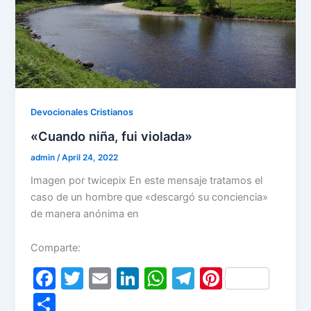
Devocionales Cristianos
«Cuando niña, fui violada»
admin
/
April 24, 2022
Imagen por twicepix En este mensaje tratamos el
caso de un hombre que «descargó su conciencia»
de manera anónima en
Comparte:
F
T
E
Li
W
T
Pi
a
w
m
n
h
el
nt
S