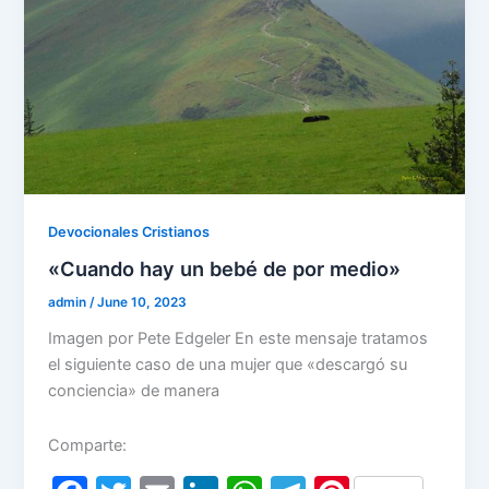
k
Devocionales Cristianos
«Cuando hay un bebé de por medio»
admin
/
June 10, 2023
Imagen por Pete Edgeler En este mensaje tratamos
el siguiente caso de una mujer que «descargó su
conciencia» de manera
Comparte: