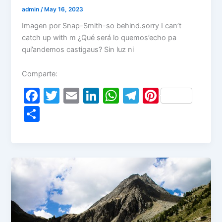
admin
/
May 16, 2023
Imagen por Snap-Smith-so behind.sorry I can’t
catch up with m ¿Qué será lo quemos’echo pa
qui’andemos castigaus? Sin luz ni
Comparte:
F
T
E
Li
W
T
Pi
a
w
m
n
h
el
nt
S
c
itt
ai
k
at
e
er
h
e
er
l
e
s
gr
e
ar
b
dI
A
a
st
e
o
n
p
m
o
p
k