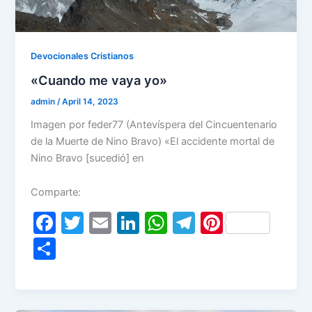
Devocionales Cristianos
«Cuando me vaya yo»
admin
/
April 14, 2023
Imagen por feder77 (Antevíspera del Cincuentenario
de la Muerte de Nino Bravo) «El accidente mortal de
Nino Bravo [sucedió] en
Comparte:
F
T
E
Li
W
T
Pi
a
w
m
n
h
el
nt
S
c
itt
ai
k
at
e
er
h
e
er
l
e
s
gr
e
ar
b
dI
A
a
st