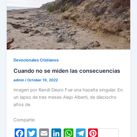
Devocionales Cristianos
Cuando no se miden las consecuencias
admin
/
October 19, 2022
Imagen por Randi Deuro Fue una hazaña singular. En
un lapso de tres meses Alejo Alberti, de dieciocho
años de
Comparte:
F
T
E
Li
W
T
Pi