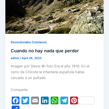
Devocionales Cristianos
Cuando no hay nada que perder
admin
/
April 26, 2023
Imagen por Steve-©-foto Era el año 1816. En el
cerro de Chicote la infantería española había
cercado a un puñado
Comparte:
F
T
E
Li
W
T
Pi
a
w
m
n
h
el
nt