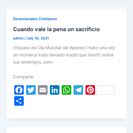
ar
b
dI
A
a
st
e
o
n
p
m
Devocionales Cristianos
o
p
Cuando vale la pena un sacrificio
k
admin
/
July 19, 2021
(Víspera del Día Mundial del Ajedrez) Hubo una vez
un monarca indio llamado Kadid que triunfó sobre
sus enemigos, pero
Comparte:
F
T
E
Li
W
T
Pi
a
w
m
n
h
el
nt
S
c
itt
ai
k
at
e
er
h
e
er
l
e
s
gr
e
ar
b
dI
A
a
st
e