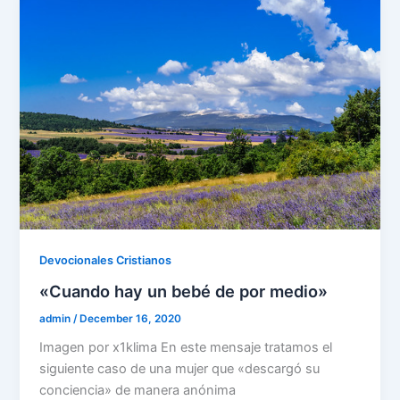
o
n
p
m
o
p
k
Devocionales Cristianos
«Cuando hay un bebé de por medio»
admin
/
December 16, 2020
Imagen por x1klima En este mensaje tratamos el
siguiente caso de una mujer que «descargó su
conciencia» de manera anónima