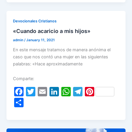
e
er
l
e
s
gr
e
ar
b
dI
A
a
st
e
o
n
p
m
Devocionales Cristianos
o
p
«Cuando acaricio a mis hijos»
k
admin
/
January 11, 2021
En este mensaje tratamos de manera anónima el
caso que nos contó una mujer en las siguientes
palabras: «Hace aproximadamente
Comparte:
F
T
E
Li
W
T
Pi
a
w
m
n
h
el
nt
S
c
itt
ai
k
at
e
er
h
e
er
l
e
s
gr
e
ar
b
dI
A
a
st
e