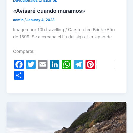
Devocionales Cristianos
«Avisaré cuando muramos»
admin
/
January 4, 2023
Imagen por 10b travelling / Carsten ten Brink «Año
de 1899. Se acercaba el fin del siglo. Un lapso de
Comparte:
F
T
E
Li
W
T
Pi
a
w
m
n
h
el
nt
S
c
itt
ai
k
at
e
er
h
e
er
l
e
s
gr
e
ar
b
dI
A
a
st
e
o
n
p
m
o
p
k