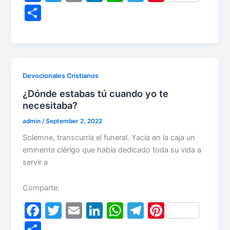
a
w
m
n
h
el
nt
S
c
itt
ai
k
at
e
er
h
e
er
l
e
s
gr
e
ar
b
dI
A
a
st
e
o
n
p
m
Devocionales Cristianos
o
p
¿Dónde estabas tú cuando yo te
k
necesitaba?
admin
/
September 2, 2022
Solemne, transcurría el funeral. Yacía en la caja un
eminente clérigo que había dedicado toda su vida a
servir a
Comparte:
F
T
E
Li
W
T
Pi
a
w
m
n
h
el
nt
S