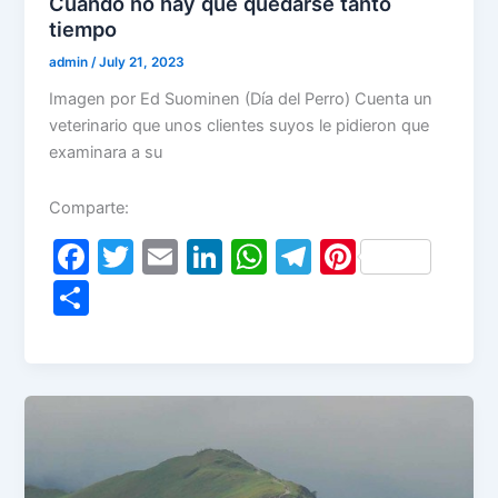
Cuando no hay que quedarse tanto
tiempo
admin
/
July 21, 2023
Imagen por Ed Suominen (Día del Perro) Cuenta un
veterinario que unos clientes suyos le pidieron que
examinara a su
Comparte:
F
T
E
Li
W
T
Pi
a
w
m
n
h
el
nt
S
c
itt
ai
k
at
e
er
h
e
er
l
e
s
gr
e
ar
b
dI
A
a
st
e
o
n
p
m
o
p