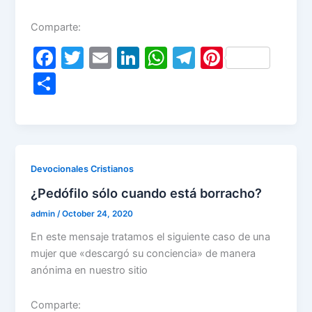
Comparte:
F
T
E
Li
W
T
Pi
a
w
m
n
h
el
nt
S
c
itt
ai
k
at
e
er
h
e
er
l
e
s
gr
e
ar
b
dI
A
a
st
e
o
n
p
m
Devocionales Cristianos
o
p
¿Pedófilo sólo cuando está borracho?
k
admin
/
October 24, 2020
En este mensaje tratamos el siguiente caso de una
mujer que «descargó su conciencia» de manera
anónima en nuestro sitio
Comparte: