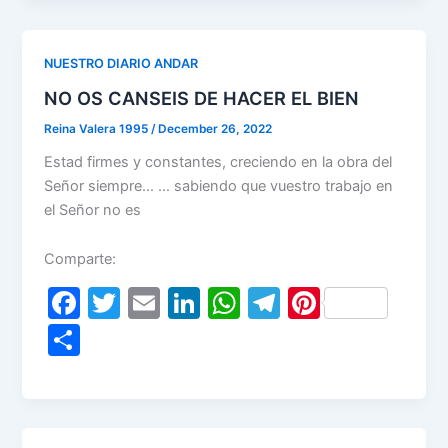
ar
b
dI
A
a
st
e
o
n
p
m
NUESTRO DIARIO ANDAR
o
p
NO OS CANSEIS DE HACER EL BIEN
k
Reina Valera 1995
/
December 26, 2022
Estad firmes y constantes, creciendo en la obra del
Señor siempre… … sabiendo que vuestro trabajo en
el Señor no es
Comparte:
F
T
E
Li
W
T
Pi
a
w
m
n
h
el
nt
S
c
itt
ai
k
at
e
er
h
e
er
l
e
s
gr
e
ar
b
dI
A
a
st
e