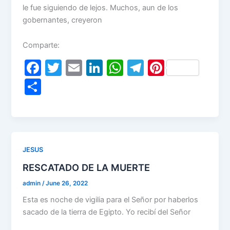
le fue siguiendo de lejos. Muchos, aun de los
gobernantes, creyeron
Comparte:
F
T
E
Li
W
T
Pi
a
w
m
n
h
el
nt
S
c
itt
ai
k
at
e
er
h
e
er
l
e
s
gr
e
ar
b
dI
A
a
st
e
o
n
p
m
JESUS
o
p
RESCATADO DE LA MUERTE
k
admin
/
June 26, 2022
Esta es noche de vigilia para el Señor por haberlos
sacado de la tierra de Egipto. Yo recibí del Señor