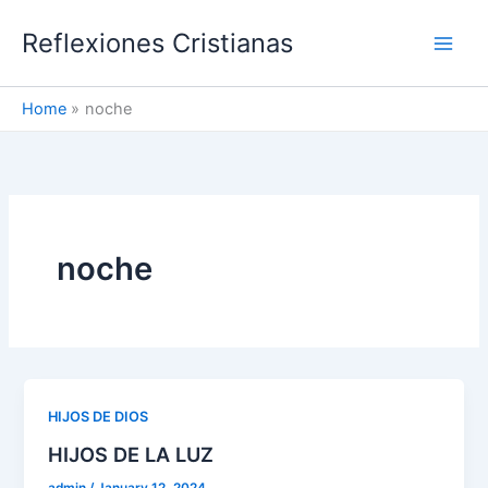
Skip
Reflexiones Cristianas
to
content
Home
noche
noche
HIJOS DE DIOS
HIJOS DE LA LUZ
admin
/
January 12, 2024