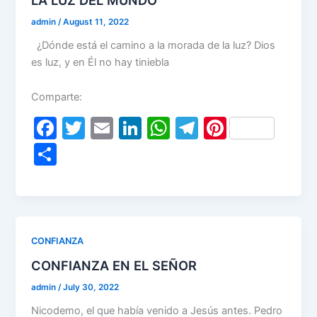
k
admin
/
August 11, 2022
¿Dónde está el camino a la morada de la luz? Dios
es luz, y en Él no hay tiniebla
Comparte:
F
T
E
Li
W
T
Pi
a
w
m
n
h
el
nt
S
c
itt
ai
k
at
e
er
h
e
er
l
e
s
gr
e
ar
b
dI
A
a
st
e
o
n
p
m
CONFIANZA
o
p
CONFIANZA EN EL SEÑOR
k
admin
/
July 30, 2022
Nicodemo, el que había venido a Jesús antes. Pedro