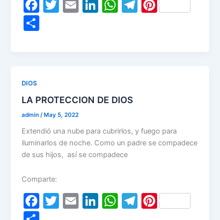
F
T
E
Li
W
T
Pi
a
w
m
n
h
el
nt
S
c
itt
ai
k
at
e
er
h
e
er
l
e
s
gr
e
ar
b
dI
A
a
st
e
o
n
p
m
DIOS
o
p
LA PROTECCION DE DIOS
k
admin
/
May 5, 2022
Extendió una nube para cubrirlos, y fuego para
iluminarlos de noche. Como un padre se compadece
de sus hijos, así se compadece
Comparte:
F
T
E
Li
W
T
Pi
a
w
m
n
h
el
nt
S