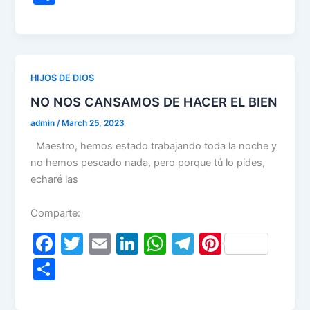
c
itt
ai
k
at
e
er
h
e
er
l
e
s
gr
e
ar
b
dI
A
a
st
e
o
n
p
m
HIJOS DE DIOS
o
p
NO NOS CANSAMOS DE HACER EL BIEN
k
admin
/
March 25, 2023
Maestro, hemos estado trabajando toda la noche y
no hemos pescado nada, pero porque tú lo pides,
echaré las
Comparte:
F
T
E
Li
W
T
Pi
a
w
m
n
h
el
nt
S
c
itt
ai
k
at
e
er
h
e
er
l
e
s
gr
e