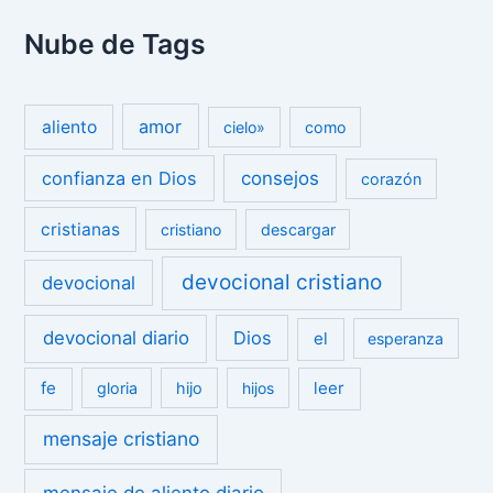
Nube de Tags
amor
aliento
cielo»
como
confianza en Dios
consejos
corazón
cristianas
cristiano
descargar
devocional cristiano
devocional
devocional diario
Dios
el
esperanza
fe
leer
gloria
hijo
hijos
mensaje cristiano
mensaje de aliento diario