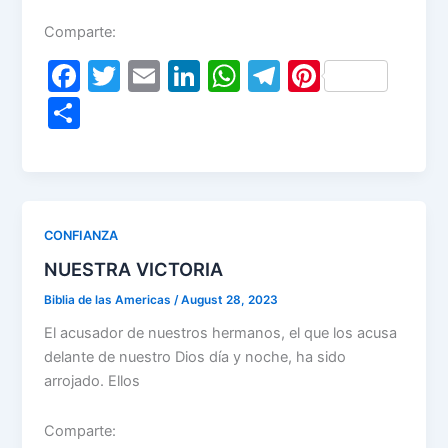
Comparte:
F
T
E
Li
W
T
Pi
a
w
m
n
h
el
nt
S
c
itt
ai
k
at
e
er
h
e
er
l
e
s
gr
e
ar
b
dI
A
a
st
e
o
n
p
m
CONFIANZA
o
p
NUESTRA VICTORIA
k
Biblia de las Americas
/
August 28, 2023
El acusador de nuestros hermanos, el que los acusa
delante de nuestro Dios día y noche, ha sido
arrojado. Ellos
Comparte: