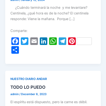
¿Cuándo terminará la noche y me levantare?
Centinela, ¿qué hora es de la noche? El centinela
responde: Viene la mañana. Porque […]
Comparte:
F
T
E
Li
W
T
Pi
a
w
m
n
h
el
nt
S
c
itt
ai
k
at
e
er
h
e
er
l
e
s
gr
e
ar
b
dI
A
a
st
e
o
n
p
m
NUESTRO DIARIO ANDAR
o
p
TODO LO PUEDO
k
admin
/
December 6, 2023
El espíritu está dispuesto, pero la carne es débil.