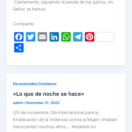
Ciertamente, siguiendo la senda de tus juicios, oh
Señor, te hemos
Comparte:
F
T
E
Li
W
T
Pi
a
w
m
n
h
el
nt
S
c
itt
ai
k
at
e
er
h
e
er
l
e
s
gr
e
ar
b
dI
A
a
st
e
o
n
p
m
Devocionales Cristianos
o
p
«Lo que de noche se hace»
k
admin
/
November 21, 2023
(25 de noviembre: Día Internacional para la
Erradicación de la Violencia contra la Mujer) «Habían
transcurrido muchos años…. Modesta no