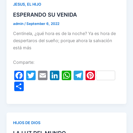
o
n
p
m
JESUS, EL HIJO
o
p
ESPERANDO SU VENIDA
k
admin
/
September 6, 2022
Centinela, ¿qué hora es de la noche? Ya es hora de
despertaros del sueño; porque ahora la salvación
está más
Comparte:
F
T
E
Li
W
T
Pi
a
w
m
n
h
el
nt
S
c
itt
ai
k
at
e
er
h
e
er
l
e
s
gr
e
ar
b
dI
A
a
st
e
o
n
p
m
HIJOS DE DIOS
o
p
LA LUZ DEL MUNDO