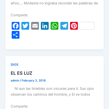
años…. Modesta no lograba recordar las palabras de
Comparte:
F
T
E
Li
W
T
Pi
a
w
m
n
h
el
nt
S
c
itt
ai
k
at
e
er
h
e
er
l
e
s
gr
e
ar
b
dI
A
a
st
e
o
n
p
m
DIOS
o
p
EL ES LUZ
k
admin
/
February 3, 2018
Ni aun las tinieblas son oscuras para ti. Sus ojos
observan los caminos del hombre, y El ve todos
Comparte: