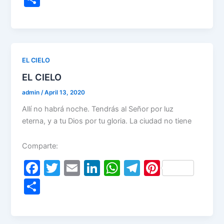
c
itt
ai
k
at
e
er
h
e
er
l
e
s
gr
e
ar
b
dI
A
a
st
e
o
n
p
m
EL CIELO
o
p
EL CIELO
k
admin
/
April 13, 2020
Allí no habrá noche. Tendrás al Señor por luz
eterna, y a tu Dios por tu gloria. La ciudad no tiene
Comparte:
F
T
E
Li
W
T
Pi
a
w
m
n
h
el
nt
S
c
itt
ai
k
at
e
er
h
e
er
l
e
s
gr
e
ar