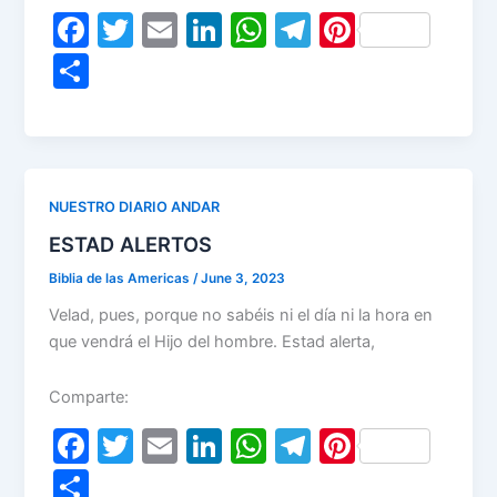
F
T
E
Li
W
T
Pi
a
w
m
n
h
el
nt
S
c
itt
ai
k
at
e
er
h
e
er
l
e
s
gr
e
ar
b
dI
A
a
st
e
o
n
p
m
NUESTRO DIARIO ANDAR
o
p
ESTAD ALERTOS
k
Biblia de las Americas
/
June 3, 2023
Velad, pues, porque no sabéis ni el día ni la hora en
que vendrá el Hijo del hombre. Estad alerta,
Comparte:
F
T
E
Li
W
T
Pi
a
w
m
n
h
el
nt
S