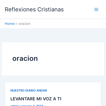
Skip
Reflexiones Cristianas
to
content
Home
oracion
oracion
NUESTRO DIARIO ANDAR
LEVANTARE MI VOZ A TI
admin
/
January 2, 2024