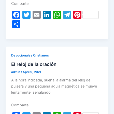
Comparte:
F
T
E
Li
W
T
Pi
a
w
m
n
h
el
nt
S
c
itt
ai
k
at
e
er
h
e
er
l
e
s
gr
e
ar
b
dI
A
a
st
e
o
n
p
m
Devocionales Cristianos
o
p
El reloj de la oración
k
admin
/
April 9, 2021
A la hora indicada, suena la alarma del reloj de
pulsera y una pequeña aguja magnética se mueve
lentamente, señalando
Comparte: