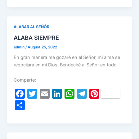
e
er
l
e
s
gr
e
ar
b
dI
A
a
st
e
o
n
p
m
ALABAR AL SEÑÓR
o
p
ALABA SIEMPRE
k
admin
/
August 25, 2022
En gran manera me gozaré en el Señor, mi alma se
regocijará en mi Dios. Bendeciré al Señor en todo
Comparte:
F
T
E
Li
W
T
Pi
a
w
m
n
h
el
nt
S
c
itt
ai
k
at
e
er
h
e
er
l
e
s
gr
e
ar
b
dI
A
a
st
e