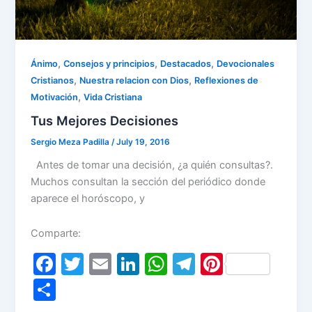
,
,
,
Ánimo
Consejos y principios
Destacados
Devocionales
,
,
Cristianos
Nuestra relacion con Dios
Reflexiones de
,
Motivación
Vida Cristiana
Tus Mejores Decisiones
Sergio Meza Padilla
/
July 19, 2016
Antes de tomar una decisión, ¿a quién consultas?.
Muchos consultan la sección del periódico donde
aparece el horóscopo, y
Comparte:
F
T
E
Li
W
T
Pi
a
w
m
n
h
el
nt
S
c
itt
ai
k
at
e
er
h