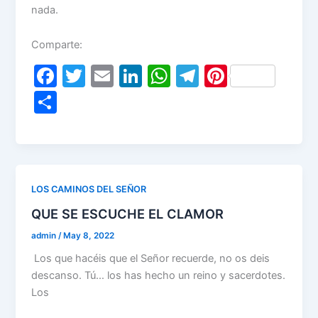
nada.
Comparte:
F
T
E
Li
W
T
Pi
a
w
m
n
h
el
nt
S
c
itt
ai
k
at
e
er
h
e
er
l
e
s
gr
e
ar
b
dI
A
a
st
e
o
n
p
m
LOS CAMINOS DEL SEÑOR
o
p
QUE SE ESCUCHE EL CLAMOR
k
admin
/
May 8, 2022
Los que hacéis que el Señor recuerde, no os deis
descanso. Tú… los has hecho un reino y sacerdotes.
Los