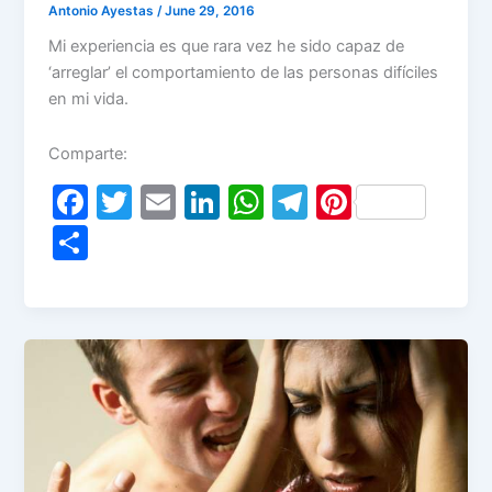
Antonio Ayestas
/
June 29, 2016
Mi experiencia es que rara vez he sido capaz de
‘arreglar’ el comportamiento de las personas difíciles
en mi vida.
Comparte:
F
T
E
Li
W
T
Pi
a
w
m
n
h
el
nt
S
c
itt
ai
k
at
e
er
h
e
er
l
e
s
gr
e
ar
b
dI
A
a
st
e
o
n
p
m
o
p
k