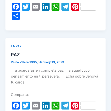
F
T
E
Li
W
T
Pi
a
w
m
n
h
el
nt
S
c
itt
ai
k
at
e
er
h
e
er
l
e
s
gr
e
ar
b
dI
A
a
st
e
o
n
p
m
LA PAZ
o
p
PAZ
k
Reina Valera 1995
/
January 13, 2023
Tú guardarás en completa paz a aquel cuyo
pensamiento en ti persevera. Echa sobre Jehová
tu carga
Comparte:
F
T
E
Li
W
T
Pi