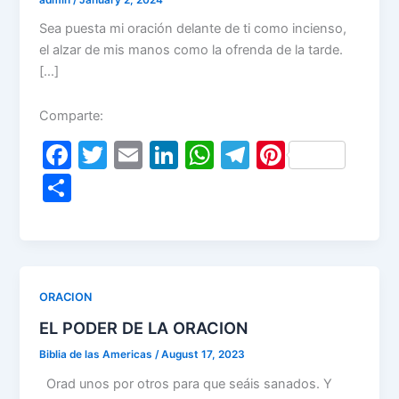
Sea puesta mi oración delante de ti como incienso,
el alzar de mis manos como la ofrenda de la tarde.
[…]
Comparte:
F
T
E
Li
W
T
Pi
a
w
m
n
h
el
nt
S
c
itt
ai
k
at
e
er
h
e
er
l
e
s
gr
e
ar
b
dI
A
a
st
e
o
n
p
m
ORACION
o
p
EL PODER DE LA ORACION
k
Biblia de las Americas
/
August 17, 2023
Orad unos por otros para que seáis sanados. Y