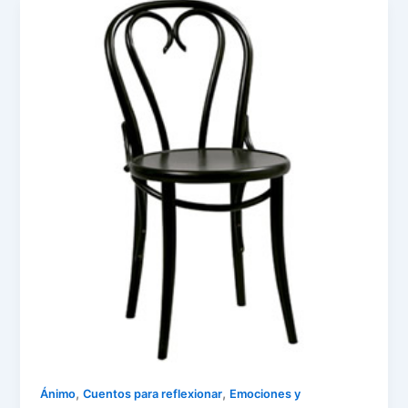
e
o
n
p
m
o
p
k
,
,
Ánimo
Cuentos para reflexionar
Emociones y