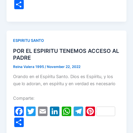
a
w
m
n
h
el
nt
S
c
itt
ai
k
at
e
er
h
e
er
l
e
s
gr
e
ar
b
dI
A
a
st
e
o
n
p
m
ESPIRITU SANTO
o
p
POR EL ESPIRITU TENEMOS ACCESO AL
k
PADRE
Reina Valera 1995
/
November 22, 2022
Orando en el Espíritu Santo. Dios es Espíritu, y los
que lo adoran, en espíritu y en verdad es necesario
Comparte:
F
T
E
Li
W
T
Pi
a
w
m
n
h
el
nt
S
c
itt
ai
k
at
e
er
h