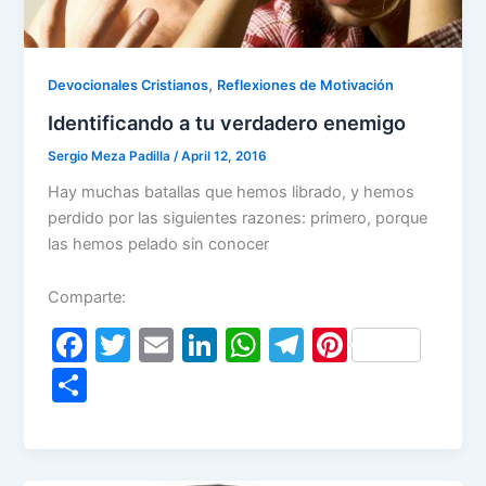
,
Devocionales Cristianos
Reflexiones de Motivación
Identificando a tu verdadero enemigo
Sergio Meza Padilla
/
April 12, 2016
Hay muchas batallas que hemos librado, y hemos
perdido por las siguientes razones: primero, porque
las hemos pelado sin conocer
Comparte:
F
T
E
Li
W
T
Pi
a
w
m
n
h
el
nt
S
c
itt
ai
k
at
e
er
h
e
er
l
e
s
gr
e
ar
b
dI
A
a
st