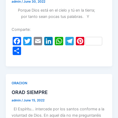
k
admin
/
June 30, 2022
Porque Dios está en el cielo y tú en la tierra;
por tanto sean pocas tus palabras. Y
Comparte:
F
T
E
Li
W
T
Pi
a
w
m
n
h
el
nt
S
c
itt
ai
k
at
e
er
h
e
er
l
e
s
gr
e
ar
b
dI
A
a
st
e
o
n
p
m
ORACION
o
p
ORAD SIEMPRE
k
admin
/
June 15, 2022
El Espíritu… intercede por los santos conforme a la
voluntad de Dios. En aquel día no me preguntaréis