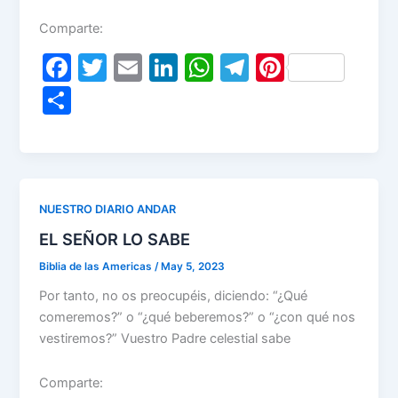
Comparte:
F
T
E
Li
W
T
Pi
a
w
m
n
h
el
nt
S
c
itt
ai
k
at
e
er
h
e
er
l
e
s
gr
e
ar
b
dI
A
a
st
e
o
n
p
m
NUESTRO DIARIO ANDAR
o
p
EL SEÑOR LO SABE
k
Biblia de las Americas
/
May 5, 2023
Por tanto, no os preocupéis, diciendo: “¿Qué
comeremos?” o “¿qué beberemos?” o “¿con qué nos
vestiremos?” Vuestro Padre celestial sabe
Comparte: