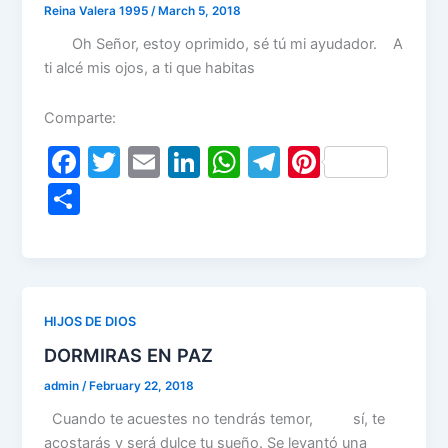
Reina Valera 1995
/
March 5, 2018
Oh Señor, estoy oprimido, sé tú mi ayudador. A
ti alcé mis ojos, a ti que habitas
Comparte:
F
T
E
Li
W
T
Pi
a
w
m
n
h
el
nt
S
c
itt
ai
k
at
e
er
h
e
er
l
e
s
gr
e
ar
b
dI
A
a
st
e
o
n
p
m
HIJOS DE DIOS
o
p
DORMIRAS EN PAZ
k
admin
/
February 22, 2018
Cuando te acuestes no tendrás temor, sí, te
acostarás y será dulce tu sueño. Se levantó una