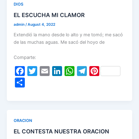
o
n
p
m
DIOS
o
p
EL ESCUCHA MI CLAMOR
k
admin
/
August 4, 2022
Extendió la mano desde lo alto y me tomó; me sacó
de las muchas aguas. Me sacó del hoyo de
Comparte:
F
T
E
Li
W
T
Pi
a
w
m
n
h
el
nt
S
c
itt
ai
k
at
e
er
h
e
er
l
e
s
gr
e
ar
b
dI
A
a
st
e
o
n
p
m
ORACION
o
p
EL CONTESTA NUESTRA ORACION