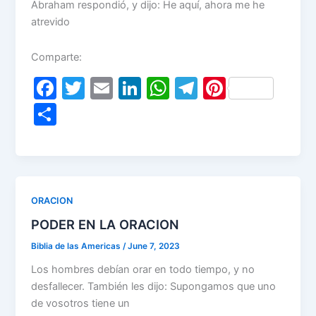
Abraham respondió, y dijo: He aquí, ahora me he
atrevido
Comparte:
F
T
E
Li
W
T
Pi
a
w
m
n
h
el
nt
S
c
itt
ai
k
at
e
er
h
e
er
l
e
s
gr
e
ar
b
dI
A
a
st
e
o
n
p
m
ORACION
o
p
PODER EN LA ORACION
k
Biblia de las Americas
/
June 7, 2023
Los hombres debían orar en todo tiempo, y no
desfallecer. También les dijo: Supongamos que uno
de vosotros tiene un