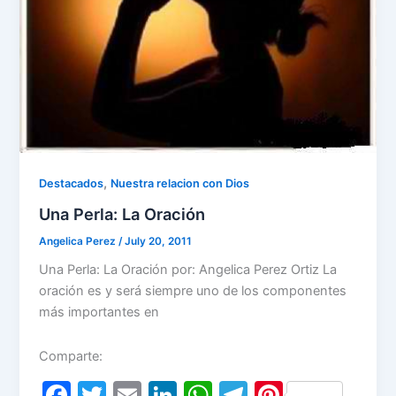
,
Destacados
Nuestra relacion con Dios
Una Perla: La Oración
Angelica Perez
/
July 20, 2011
Una Perla: La Oración por: Angelica Perez Ortiz La
oración es y será siempre uno de los componentes
más importantes en
Comparte:
F
T
E
Li
W
T
Pi