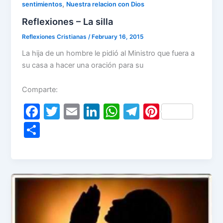
,
sentimientos
Nuestra relacion con Dios
Reflexiones – La silla
Reflexiones Cristianas
/
February 16, 2015
La hija de un hombre le pidió al Ministro que fuera a
su casa a hacer una oración para su
Comparte:
F
T
E
Li
W
T
Pi
a
w
m
n
h
el
nt
S
c
itt
ai
k
at
e
er
h
e
er
l
e
s
gr
e
ar
b
dI
A
a
st
e
o
n
p
m
o
p
k